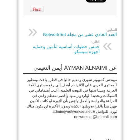
السابق:
العدد الحادي عشر من مجلة NetworkSet
التالي:
خمس خطوات أساسية لتأمين وحماية
أجهزة سيسكو
عن AYMAN ALNAIMI أيمن النعيمي
مهندس كمبيوتر سوري ومقيم حاليا في قطر , باحث ومطور
للمحتوى العربي على الأنترنت, أهدف إلى رفع مستوى الأمة
العربية ومساعدتها في النهضة العلمية, أغلب أهتماماتي في
الشبكات وتحديدا الهاردوير منها وأقضى معظم وقتي في
القراءة والدراسة والعمل وأؤمن بأن الثورة لو كانت لتكون
فهي تبدأ بالقراءة ويليها الكتابة وبدون الآخيرة لن يكون هناك
ثورة. للتواصل admin@networkset.net &
networkset@hotmail.com