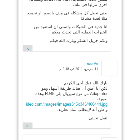
اخرى تنزلها فى ملف
يعنى تجعل كل مشكله فى ملف بالصور او تجميع
مثلا لعدة مشاكل
انا جديد فى الشبكات واتمنى ان استفيد من
الخبرات العمليه التى تحدث معكم
ولكم جزيل الشكر وبارك الله فيكم
رد
naruto
11 مارس، 2011 في 2:18 م
بارك الله فيك أخي الكريم
لكن أنا أظن أن هناك طريقة أسهل وهو
Adaptator من نوع سيريال إلى RJ45 وهذه
صورته
//www.bhphotovideo.com/images/images345x345/460444.jpg
وأظن أنه لايتطلب منك تعاريف.
تقبل تحيتي
رد