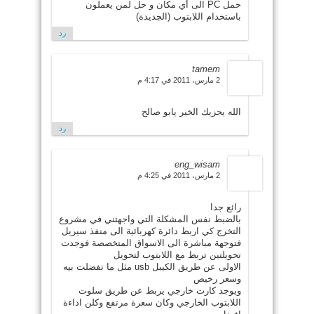
حمل PC الى أي مكان و حل لمن يعملون
باستخدام اللابتوب (الجديدة)
رد
tamem
2 مارس، 2011 في 4:17 م
الله يجزيك الخير يابو صالح
رد
eng_wisam
2 مارس، 2011 في 4:25 م
رائع جدا
بالضبط نفس المشكلة التي واجهتني في مشروع
التخرج كي اربط دائرة كهربائية الى منفذ سيريل
فتوجهة مباشرة الى الاسواق المتخصصة فوجدت
تحويلتين تربط مع اللابتوب لتحويل
الاولى عن طريق الكيبل usb مثل ما تفضلت بيه
وسعر رخيص
ويوجد كارت خارجي يربط عن طريق سلوت
اللابتوب الخارجي وكان سعرة مرتفع وكلن اداءة