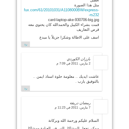
افضل
مثل هذا الصورة
http://p.lefux.com/61/20101031/A1108000BW/express-
rs232-
card-laptop-ake-930706-big.jpg
قمت بشراء الكيبل والحمدالله كان يحتوي معه
قرص التعاريف
اسف على الاطالة وشكرا جزيلاً يا مبدع
رد
بارزان الكوردي
2 مارس، 2011 في 7:09 م
عاشت ايديك .. معلومة حلوة استاذ ايمن ..
بالتوفيق يارب .
رد
رمضان دريقة
7 مارس، 2011 في 11:23 م
السلام عليكم ورحمة الله وبركاتة
ممكن تجعل المشاكل التى فى العيادة ومشاكل