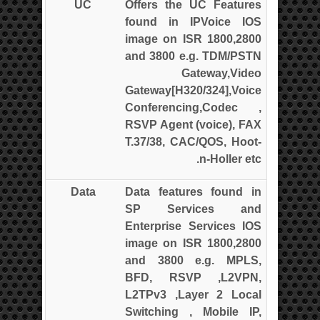
UC
Offers the UC Features
found in IPVoice IOS
image on ISR 1800,2800
and 3800 e.g. TDM/PSTN
Gateway,Video
Gateway[H320/324],Voice
Conferencing,Codec ,
RSVP Agent (voice), FAX
T.37/38, CAC/QOS, Hoot-
n-Holler etc.
Data
Data features found in
SP Services and
Enterprise Services IOS
image on ISR 1800,2800
and 3800 e.g. MPLS,
BFD, RSVP ,L2VPN,
L2TPv3 ,Layer 2 Local
Switching , Mobile IP,