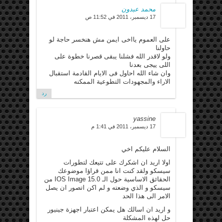
محمد عبدون
17 ديسمبر، 2011 في 11:52 ص
على العموم يااخى ايمن مش هنخسر حاجة لو
حاولنا
ولو لاقدر الله فشلنا يبقى قصرنا خطوة على
اللى ييجى بعدنا
وان شاء الله احاول فى الايام القادمة استقبال
الاراء والمجهودات التطوعية الممكنه
رد
yassine
17 ديسمبر، 2011 في 1:41 م
السلام عليكم اخي
اولا اريد ان اشكرك على تتيعك لتطورات
سيسكو ولقد كنت انا ممن قراؤا موضوعك
الحقائق الاساسية حول الـ IOS Image 15.0 من
سيسكو و الذي وضعته و لم اكن اتصور ان يصل
الامر الى هذا الحد
و اريد ان اسالك هل يمكن اعتبار اجهزة جينيور
حل لهذه المشكلة