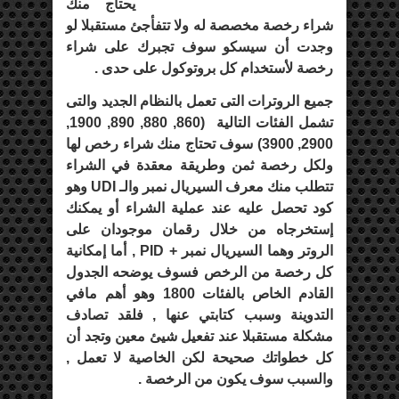
يحتاج منك
شراء رخصة مخصصة له ولا تتفأجئ مستقبلا لو
وجدت أن سيسكو سوف تجبرك على شراء
رخصة لأستخدام كل بروتوكول على حدى .
جميع الروترات التى تعمل بالنظام الجديد والتى
تشمل الفئات التالية (860, 880, 890, 1900,
2900, 3900) سوف تحتاج منك شراء رخص لها
ولكل رخصة ثمن وطريقة معقدة في الشراء
تتطلب منك معرف السيريال نمبر والـ UDI وهو
كود تحصل عليه عند عملية الشراء أو يمكنك
إستخرجاه من خلال رقمان موجودان على
الروتر وهما السيريال نمبر + PID , أما إمكانية
كل رخصة من الرخص فسوف يوضحه الجدول
القادم الخاص بالفئات
1800
وهو أهم مافي
التدوينة وسبب كتابتي عنها , فلقد تصادف
مشكلة مستقبلا عند تفعيل شيئ معين وتجد أن
كل خطواتك صحيحة لكن الخاصية لا تعمل ,
والسبب سوف يكون من الرخصة .