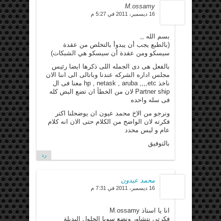
M.ossamy
16 ديسمبر، 2011 في 5:27 م
بسم الله ,,
(بالطبع يجب أن يبدوأ بالتخلص من عقدة
سيسكو ومن عقدة أن سيسكو هي الشبكات)
بالفعل هى دى الجمله اللى ذكرها ايضا رئيس
مجلس اداره الشركه عندنا وباتالى الى اننا الان
ناخذ hp , netask , aruba ,,,,etc معنا فى ال
Partner ship لان من الخطأ ان تضع البض كله
فى سله واحده
ونرجو من الاخ محمد عيون ان يوضحلنا اكتر
فكرته لان الواضح من الكلام حتى الان انه كلام
عام و ليس محدد
بالتوفيق
رد
محمد عبدون
16 ديسمبر، 2011 في 7:31 م
انا يا استاذ M.ossamy
فكرتى نتشاور ونضع سويا الحلول البديلة