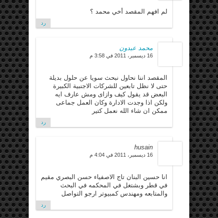
لم افهم المقصد أخي محمد ؟
رد
محمد عبدون
16 ديسمبر، 2011 في 3:58 م
المقصد اننا نحاول نبحث سويا عن حلول بديلة
حتى لا نظل تابعين للشركات الاجنبية الكبيرة
البعض قد يقول كيف وازاى ومش عارف ايه
ولكن اذا وجدت الادارة وكان العمل جماعى
ممكن ان شاء الله نعمل كتير
رد
husain
16 ديسمبر، 2011 في 4:04 م
انا حسين البنان تاج الاصفياء حسن البصري مقيم
في قطر وبشتغل في المحكمه في البحث
والمتابعه ومهندس كمبيوتر ارجو التواصل
رد