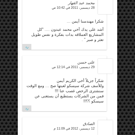
محمد عبد القهار
28 ديسمبر، 2011 في 10:42 ص
شكرا مهندسنا أيمن …
أشد على يدك أخي محمد عبدون …. “كل
المشاريع العملاقه بدات بفكرة و نفس طويل
تعثر و صبر ” .
رد
على حسن
29 ديسمبر، 2011 في 12:14 ص
شكراً جزيلاً أخى الكريم أيمن
وللأسف شركة سيسكو لعبتها صح … ومع الوقت
سنشترى الرخص غصب عنا !!!
فمن من الشركات يستطيع أن يستغنى عن
سيسكو ؟؟!!
رد
الصادق
12 ديسمبر، 2012 في 11:09 م