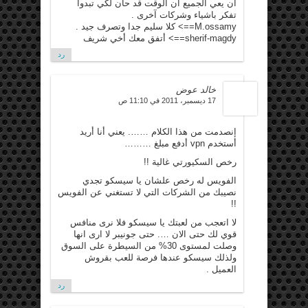
ان يعي الجميع ان الوقت قد حان لكي تبدوا
تفكر باشياء وشركات آخرى .
M.ossamy==> كلا سليم جدا وتصرف جيد .
sherif-magdy==> أتفق معك أخي شريف
رد
خالد عوض
17 ديسمبر، 2011 في 11:10 ص
إنصدمت من هذا الكلام ……. يعني أنا أريد
أستخدم vpn أدفع مبلغ ………
رخص السكيورتي غالية !!
الفويس له رخص علشان يا سيسكو تجدي
نصيبك من الشركات التي لا تستغني عن الفويس
!!
لا اتعجب من لعبتك يا سيسكو فلا نرى منافس
قوي لك حتى الان …. حتى جونيبر لا ارى انها
وصلت لمستوى 30% من السيطرة على السوق
ولذلك سيسكو عندها فرصة للعب بقروش
العميل .
رد