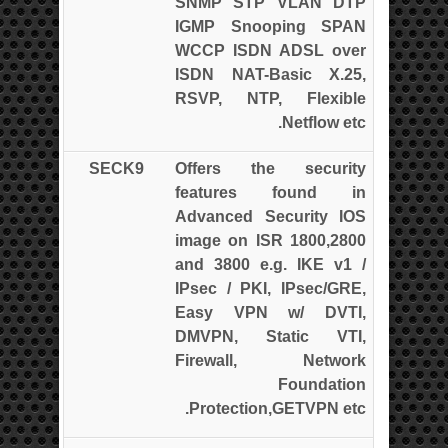
SNMP STP VLAN DTP
IGMP Snooping SPAN
WCCP ISDN ADSL over
ISDN NAT-Basic X.25,
RSVP, NTP, Flexible
Netflow etc.
SECK9
Offers the security
features found in
Advanced Security IOS
image on ISR 1800,2800
and 3800 e.g. IKE v1 /
IPsec / PKI, IPsec/GRE,
Easy VPN w/ DVTI,
DMVPN, Static VTI,
Firewall, Network
Foundation
Protection,GETVPN etc.