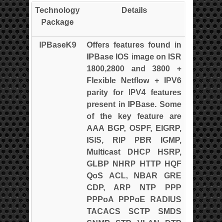
Technology
Details
Package
IPBaseK9
Offers features found in
IPBase IOS image on ISR
1800,2800 and 3800 +
Flexible Netflow + IPV6
parity for IPV4 features
present in IPBase. Some
of the key feature are
AAA BGP, OSPF, EIGRP,
ISIS, RIP PBR IGMP,
Multicast DHCP HSRP,
GLBP NHRP HTTP HQF
QoS ACL, NBAR GRE
CDP, ARP NTP PPP
PPPoA PPPoE RADIUS
TACACS SCTP SMDS