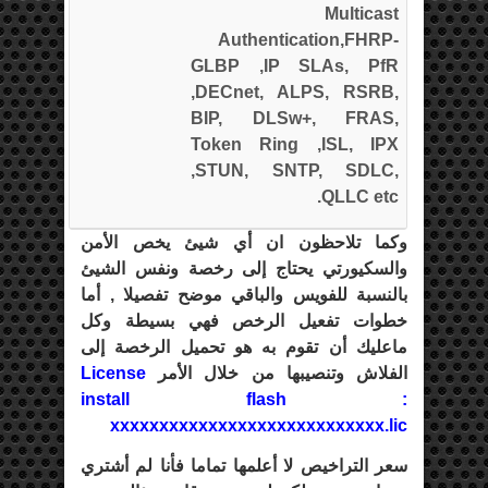
Multicast
Authentication,FHRP-
GLBP ,IP SLAs, PfR
,DECnet, ALPS, RSRB,
BIP, DLSw+, FRAS,
Token Ring ,ISL, IPX
,STUN, SNTP, SDLC,
QLLC etc.
وكما تلاحظون ان أي شيئ يخص الأمن
والسكيورتي يحتاج إلى رخصة ونفس الشيئ
بالنسبة للفويس والباقي موضح تفصيلا , أما
خطوات تفعيل الرخص فهي بسيطة وكل
ماعليك أن تقوم به هو تحميل الرخصة إلى
الفلاش وتنصيبها من خلال الأمر
License
install flash :
xxxxxxxxxxxxxxxxxxxxxxxxxxxx.lic
سعر التراخيص لا أعلمها تماما فأنا لم أشتري