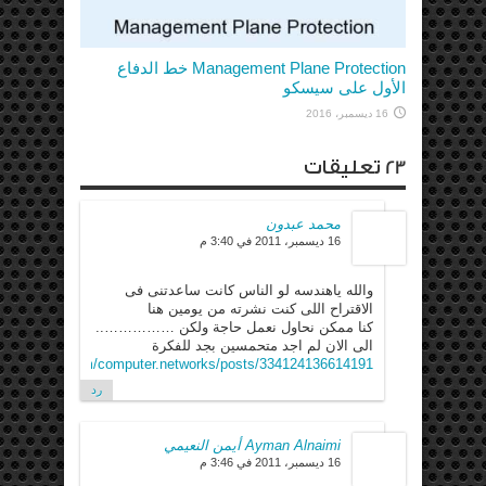
Management Plane Protection خط الدفاع
الأول على سيسكو
16 ديسمبر، 2016
23 تعليقات
محمد عبدون
16 ديسمبر، 2011 في 3:40 م
والله ياهندسه لو الناس كانت ساعدتنى فى
الاقتراح اللى كنت نشرته من يومين هنا
كنا ممكن نحاول نعمل حاجة ولكن ……………..
الى الان لم اجد متحمسين بجد للفكرة
w.facebook.com/computer.networks/posts/334124136614191
رد
Ayman Alnaimi أيمن النعيمي
16 ديسمبر، 2011 في 3:46 م