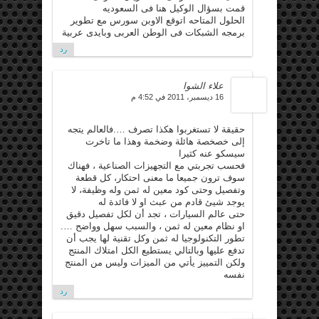
قمت بسؤال الوكيل هنا فى السعوديه
الحلول المتاحه اتوقع الاوبن سورس مع تطوير
برمجه الشبكات فى الوطن العربى وبايدى عربية
رد
علاء الشوا
16 ديسمبر، 2011 في 4:52 م
حقيقة لا تستغربوا هكذا تصرف ….فالعالم يتجه
إلى خصخصة هائلة وضخمة وهذا ما تاخرت
سيسكو عنه كثيرا
فحسب تجربتي مع التجهيزات الصناعية ، فهناك
سوف ترون جميعا ما معنى احتكار، كل قطعة
وتفصيل وحتى كود معين له ثمن وله وظيفة، لا
يوجد شيئ قادم من عبث او لا فائدة له
حتى عالم السيارات ، تجد أن لكل تفصيل دقيق
او نظام معين له ثمن ، والسبب سهل وواضح ….
تطور التكنولوجيا له ثمن وكل تقنية لها يجب أن
تدفع عليها وبالتالي يستطيع الكل امتلاك المنتج
ولكن التمييز يأتي من الميزات وليس من المنتج
نفسه
رد