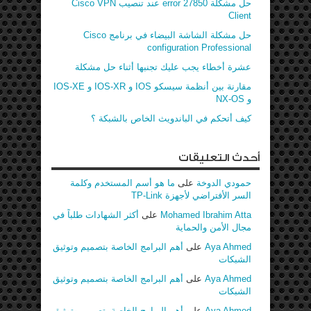
حل مشكلة error 27850 عند تنصيب Cisco VPN
Client
حل مشكلة الشاشة البيضاء في برنامج Cisco
configuration Professional
عشرة أخطاء يجب عليك تجنبها أثناء حل مشكلة
مقارنة بين أنظمة سيسكو IOS و IOS-XR و IOS-XE
و NX-OS
كيف أتحكم في الباندويث الخاص بالشبكة ؟
أحدث التعليقات
حمودي الدوخة
على
ما هو أسم المستخدم وكلمة
السر الأفتراضي لأجهزة TP-Link
Mohamed Ibrahim Atta
على
أكثر الشهادات طلباً في
مجال الأمن والحماية
Aya Ahmed
على
أهم البرامج الخاصة بتصميم وتوثيق
الشبكات
Aya Ahmed
على
أهم البرامج الخاصة بتصميم وتوثيق
الشبكات
Aya Ahmed
على
أهم البرامج الخاصة بتصميم وتوثيق