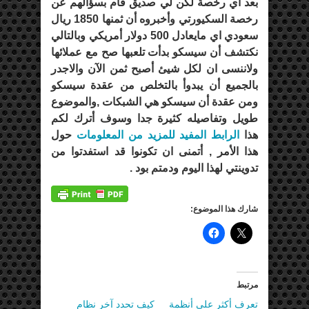
بعد اي رخصة لكن لي صديق قام بسؤالهم عن
رخصة السكيورتي وأخبروه أن ثمنها 1850 ريال
سعودي اي مايعادل 500 دولار أمريكي وبالتالي
نكتشف أن سيسكو بدأت تلعبها صح مع عملائها
ولاننسى ان لكل شيئ أصبح ثمن الآن والاجدر
بالجميع أن يبدوأ بالتخلص من عقدة سيسكو
ومن عقدة أن سيسكو هي الشبكات ,والموضوع
طويل وتفاصيله كثيرة جدا وسوف أترك لكم
هذا
الرابط المفيد للمزيد من المعلومات
حول
هذا الأمر , أتمنى ان تكونوا قد استفدتوا من
تدوينتي لهذا اليوم ودمتم بود .
شارك هذا الموضوع:
مرتبط
تعرف أكثر على أنظمة
كيف تحدد آخر نظام