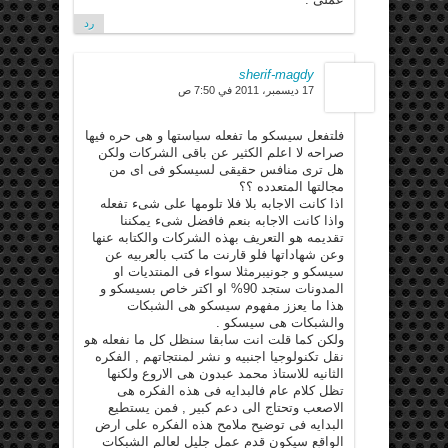
رد
sherif-magdy
17 ديسمبر، 2011 في 7:50 ص
فلتفعل سيسكو ما تفعله سياستها و هى حره فيها
صراحه لا اعلم الكثير عن باقى الشركات ولكن
هل ترى منافس حقيقى لسيسكو فى اى من
مجالتها المتعدده ؟؟
اذا كانت الاجابه بلا فلا تلومها على شىء تفعله
واذا كانت الاجابه بنعم فافضل شىء يمكننا
تقديمه هو التعريف بهذه الشركات والكتابه عنها
وعن شهاداتها فلو قارنت ما كتب بالعربيه عن
سيسكو و جونيبرمثلا سواء فى المنتديات او
المدونات ستجد 90% او اكتر خاص بسيسكو و
هذا ما يعزز مفهوم سيسكو هى الشبكات
والشبكات هى سيسكو .
ولكن كما قلت انت سابقا سنظل كل ما نفعله هو
نقل تكنولوجيا اجنبيه و نشر لمنتجاتهم , الفكره
الثانيه للاستاذ محمد عبدون هى الاروع ولكنها
تظل كلام عام فالبدايه فى هذه الفكره هى
الاصعب وتحتاج الى دعم كبير , فمن يستطيع
البدايه فى توضيح ملامح هذه الفكره على ارض
الواقع سيكون قدم عمل جليل لعالم الشبكات