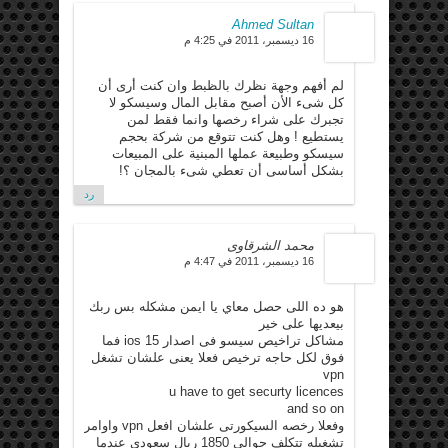
Ahmed Sultan
16 ديسمبر، 2011 في 4:25 م
لم أفهم وجهة نظرك بالظبط وان كنت أرى أن
كل شىء الأن أصبح مقابل المال وسيسكو لا
تجبرك على شراء رخصها وانما فقط لمن
يستطيع ! وهل كنت تتوقع من شركة بحجم
سيسكو وطبيعة عملها المبنية على المبيعات
بشكل أساسى أن تعطي شىء بالمجان ؟!
رد
محمد الشرقاوى
16 ديسمبر، 2011 في 4:47 م
هو ده اللى حصل معاي يا ايمن مشكله بس ربك
بيعديها على خير
مشاكل تراخيص سيسو فى اصدار ios 15 فما
فوق لكل حاجه ترخيص فعلا يعنى علشان تشغل
vpn
u have to get securty licences
and so on
وفعلا رخصه السيكورتى علشان افعل vpn واوامر
تشغيله تتكلف حوالى 1850 ريال سعودى عندما