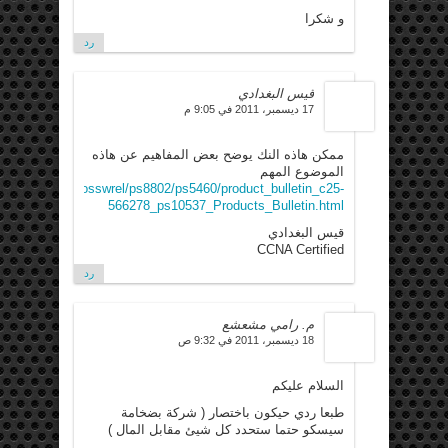
و شكرا
رد
قيس البغدادي
17 ديسمبر، 2011 في 9:05 م
ممكن هاذه النك يوضح بعض المفاهيم عن هاذه
الموضوع المهم
od/collateral/iosswrel/ps8802/ps5460/product_bulletin_c25-
566278_ps10537_Products_Bulletin.html
قيس البغدادي
CCNA Certified
رد
م. رامي مشعشع
18 ديسمبر، 2011 في 9:32 ص
السلام عليكم
طبعا ردي حيكون باختصار ( شركة بضخامة
سيسكو حتما ستحدد كل شيئ مقابل المال )