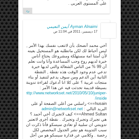
على المستوى العربى .
رد
Ayman Alnaimi أيمن النعيمي
17 ديسمبر، 2011 في 11:04 ص
أخي محمد أنصحك بأن لاتتعب نفسك بهذا الأمر ,
ليس أحباط لك لكن ماتطلبه هو المستحيل بعينه
لأن أمتنا امة مستهلكة ومشروعك يحتاج أناس
خبرة لديهم روح وحب المساعدة وأنا وانت نعلم
أن 99 % من الناس الشغالة والتى لديها خبرة
تدعي عدم وجود الوقت هذه نقطة , النقطة
الثانية أين الدعم ومن سوف يدعم لتنفيذ أو بناء
منتجات عربية ؟ على كلا انا أدعوك لقراءة تدوينة
بسيطة قديمة تحدثت فيه عن هذا الأمر :
http://www.networkset.net/2010/05/10/juniper-
inside/
husain==> راسلني من أعلى الصفحة أو على
البريد التالي :
admin@networkset.net
Ahmed Sultan==> كيف لاتجبرك أخي أحمد ؟
هي تجبرك وتجبرك وتجبرك . نقطة آخرى لاتعتبر
تدوينتي ان سلبية أو تعادي سيسكو فأنا ذكرت ان
سبب التدوينة هو نشر الجدول المخصص لكل
رخصة . وكلامي عن قذارة سيسكو هو من أجل