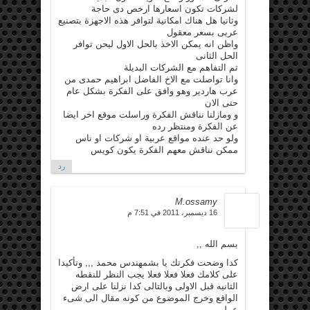
لشركات تكون اسعارها ارخص دى حاجة
وثانيا هل هناك امكانية لتوافر هذه الاجهزة بتصنيع
عربى بسعر معقول
واظن انه يمكن الاخذ بالحل الاول ليحن توافر
الحل الثانى
ثم التفاهم مع الشركات البديلة
وانا تواصلت مع الاخ الفاضل ابراهيم حمدى من
عرب هاردير وهو وافق على الفكرة بشكل عام
حتى الان
و ومازلنا نناقش الفكرة وراسلت موقع اخر ايضا
عن الفكرة ومنتظر رده
ولو حد عنده مواقع عربية او شركات او ناس
ممكن نناقش معهم الفكرة يكون كويس
رد
M.ossamy
16 ديسمبر، 2011 في 7:51 م
بسم الله ,,
كدا وضحت فكرتك يا بشمهندس محمد ,,, وتأكيدا
على كلامك فعلا فعلا فعلا يجب النظر للنقطه
الثانيه قبل الاولى وبالتالى كدا نزلنا على ارض
الواقع وخرج الموضوع من كونه مقال الى شىء
عملى .