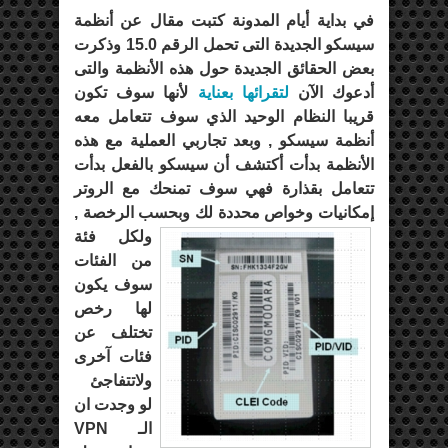
في بداية أيام المدونة كتبت مقال عن أنظمة
سيسكو الجديدة التى تحمل الرقم 15.0 وذكرت
بعض الحقائق الجديدة حول هذه الأنظمة والتى
أدعوك الآن
لتقرائها بعناية
لأنها سوف تكون
قريبا النظام الوحيد الذي سوف تتعامل معه
أنظمة سيسكو , وبعد تجاربي العملية مع هذه
الأنظمة بدأت أكتشف أن سيسكو بالفعل بدأت
تتعامل بقذارة فهي سوف تمنحك مع الروتر
إمكانيات وخواص محددة لك
وبحسب الرخصة ,
ولكل فئة
من الفئات
سوف يكون
لها رخص
تختلف عن
فئات آخرى
ولاتتفاجئ
لو وجدت ان
الـ VPN