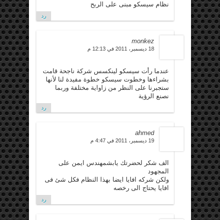
نظام سيسكو مبنى على الربح
رد
monkez
18 ديسمبر، 2011 في 12:13 م
عندما رأت سيسكو لينكسس شركة ناجحة قامت
بشراءها وخطوت سيسكو خطوة مفيدة لنا لأنها
ستجبرنا على النظر من زاواية مختلفة وربما
نصنع الرؤية
رد
ahmed
19 ديسمبر، 2011 في 4:47 م
الف شكر لحضرتك يابشمهندس ايمن على
المجهود
ولكن شركه افايا ايضا بهذا النظام فكل شئ فى
افايا يحتاج الى رخصه
رد