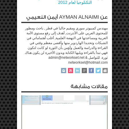
التكنلوجيا لعام 2012
عن AYMAN ALNAIMI أيمن النعيمي
مهندس كمبيوتر سوري ومقيم حاليا في قطر , باحث ومطور
للمحتوى العربي على الأنترنت, أهدف إلى رفع مستوى الأمة
العربية ومساعدتها في النهضة العلمية, أغلب أهتماماتي في
الشبكات وتحديدا الهاردوير منها وأقضى معظم وقتي في
القراءة والدراسة والعمل وأؤمن بأن الثورة لو كانت لتكون
فهي تبدأ بالقراءة ويليها الكتابة وبدون الآخيرة لن يكون هناك
ثورة. للتواصل admin@networkset.net &
networkset@hotmail.com
مقالات مشابهة