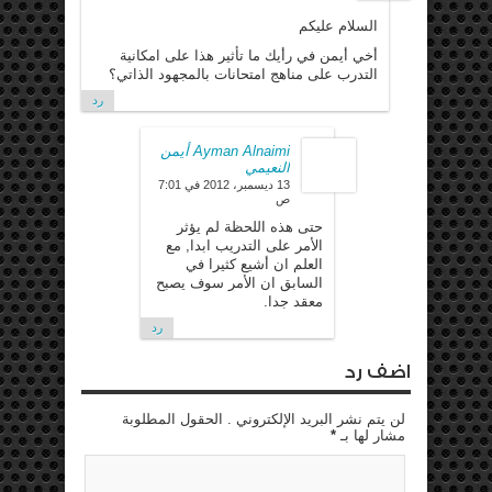
السلام عليكم
أخي أيمن في رأيك ما تأثير هذا على امكانية
التدرب على مناهج امتحانات بالمجهود الذاتي؟
رد
Ayman Alnaimi أيمن
النعيمي
13 ديسمبر، 2012 في 7:01
ص
حتى هذه اللحظة لم يؤثر
الأمر على التدريب ابدا, مع
العلم ان أشيع كثيرا في
السابق ان الأمر سوف يصبح
معقد جدا.
رد
اضف رد
لن يتم نشر البريد الإلكتروني . الحقول المطلوبة
مشار لها بـ
*