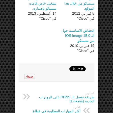
سيسكو من خلال هذا
تشغيل خاص قامت
الموقع.
سيسكو بإصداره.
5 فبراير، 2012
14 أغسطس، 2013
في "Cisco"
في "Cisco"
الحقائق الاساسية حول
الـ IOS Image 15.0
من سيسكو
19 فبراير، 2010
في "Cisco"
السابق:
طريقة تفعيل الـ DDNS على الروترات
العادية (Linksys)
التالي:
أكثر المهارات المطلوبة في قطاع