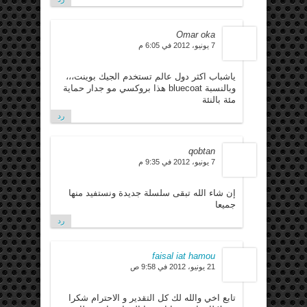
Omar oka
7 يونيو، 2012 في 6:05 م
ياشباب اكثر دول عالم تستخدم الجيك بوينت،،،
وبالنسبة bluecoat هذا بروكسي مو جدار حماية
مئة بالنئة
رد
qobtan
7 يونيو، 2012 في 9:35 م
إن شاء الله تبقى سلسلة جديدة ونستفيد منها
جميعا
رد
faisal iat hamou
21 يونيو، 2012 في 9:58 ص
تابع اخي والله لك كل التقدير و الاحترام شكرا