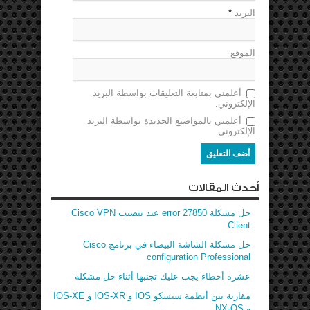
البريد
*
الموقع
أعلمني بمتابعة التعليقات بواسطة البريد
الإلكتروني.
أعلمني بالمواضيع الجديدة بواسطة البريد
الإلكتروني.
أحدث المقالات
حل مشكلة error 27850 عند تنصيب Cisco VPN
Client
حل مشكلة الشاشة البيضاء في برنامج Cisco
configuration Professional
عشرة أخطاء يجب عليك تجنبها أثناء حل مشكلة
مقارنة بين أنظمة سيسكو IOS و IOS-XR و IOS-XE
و NX-OS