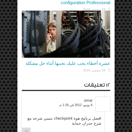
configuration Professional
28 ديسمبر، 2016
عشرة أخطاء يجب عليك تجنبها أثناء حل مشكلة
26 ديسمبر، 2016
12 تعليقات
omar
6 يونيو، 2012 في 1:26 م
افضل برنامج هوة checkpoint نتمني شرحه مع
شرح جدران حماية
رد