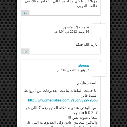
جزيلا لك يا خي ما احوجنا الى اشخاص متلك في
عالمنا العربي
رد
أحمد فؤاد منصور
16 يوليو، 2012 في 9:04 ص
بارك الله فيكم
رد
ahmed
7 يونيو، 2013 في 7:46 م
السلام عليكم
انا حملت الملفات بتاعت الفديوهات من الروابط
المديا فاير
http://www.mediafire.com/?s5grvy29x96b8
بس الوقتي عندي مشكلة الفديو رقم 7 اللي هو
7- vyatta 5.0.2
شغال صوت بس !!!
والباقين شغالين عادي وكل الفديوهات اللي على