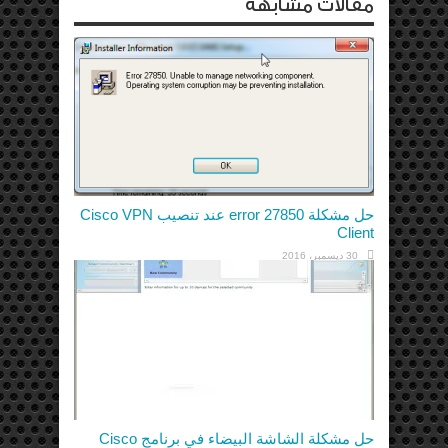
مقالات مشابهة
حل مشكلة error 27850 عند تنصيب Cisco VPN
Client
30 ديسمبر، 2016
حل مشكلة الشاشة البيضاء في برنامج Cisco