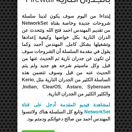
إبتداءا من اليوم سوف يكون لدينا سلسلة
شروحات جديدة وخاصة بقناة NetworkSet
من تقديم المهندس احمد فتح الله وتتحدث عن
الدران النارية بكل خواصها وكيفية إعدادها
وتشغيلها بشكل كامل, المهندس أحمد وكما
يقول في مقدمة السلسلة أن الشروحات سوف
لن تكون عن جدران نارية تم الحديث عنها من
قبل, وكل ماسيتم شرحه هو جديد ولم يتم
الحديث عنه من قبل وسوف تتضمن هذه
الساسلة الكثير من الجدران النارية مثل Kerio,
Indian, ClearOS, Astaro, Syberoam,
والكثير الكثير من الجدران النارية.
لمشاهدة فيديو المقدمة أدخل على قناة
NetworkSet
وتابع كل السلسلة هناك ولاتنسوا
المهندس أحمد من صالح دعواتكم ودمتم بود.