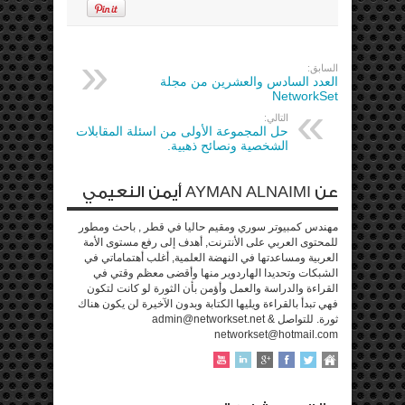
السابق:
العدد السادس والعشرين من مجلة
NetworkSet
التالي:
حل المجموعة الأولى من اسئلة المقابلات
الشخصية ونصائح ذهبية.
عن AYMAN ALNAIMI أيمن النعيمي
مهندس كمبيوتر سوري ومقيم حاليا في قطر , باحث ومطور
للمحتوى العربي على الأنترنت, أهدف إلى رفع مستوى الأمة
العربية ومساعدتها في النهضة العلمية, أغلب أهتماماتي في
الشبكات وتحديدا الهاردوير منها وأقضى معظم وقتي في
القراءة والدراسة والعمل وأؤمن بأن الثورة لو كانت لتكون
فهي تبدأ بالقراءة ويليها الكتابة وبدون الآخيرة لن يكون هناك
ثورة. للتواصل admin@networkset.net &
networkset@hotmail.com