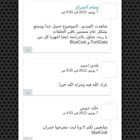
وسام السراج
7 يونيو، 2012 في 6:43 ص
شاهدت الفيديو ، الموضوع جميل جدا وممتع
بشكل عام مستني باقي الحلقات
يا ريت تتناول بالدراسة ايضا اجهزة كل من
FortiGate و BlueCoat
رد
فادي احمد
7 يونيو، 2012 في 9:20 ص
بارك الله فيه وجزاه الله خيرا
رد
خالد عوض
7 يونيو، 2012 في 4:53 م
متابعيين لكم !! ويا ليت تشرحوا جدران
blueCoat
رد