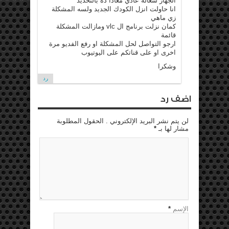
الجهاز شغالة عادي معادا ده بالتحديد
انا حاولت انزل الكودك الجديد ولسه المشكلة
زي ماهي
كمان نزلت برنامج ال vlc ومازالت المشكلة
قائمة
ارجو التواصل لحل المشكلة او رفع الفديو مرة
اخرى او على قناتكم على اليوتيوب
وشكرا
رد
اضف رد
لن يتم نشر البريد الإلكتروني . الحقول المطلوبة
مشار لها بـ
*
الإسم
*