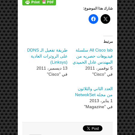
شارك هذا الموضوع:
مرتبط
All Cisco lab سلسلة
طريقة تفعيل الـ DDNS
فيديوهات حصريه من
على الروترات العادية
المهندس عادل الحميدي
(Linksys)
5 نوفمبر، 2011
13 ديسمبر، 2011
في "Cisco"
في "Cisco"
العدد الثاني والثلاثون
من مجلة NetwokSet
1 يناير، 2013
في "Magazine"