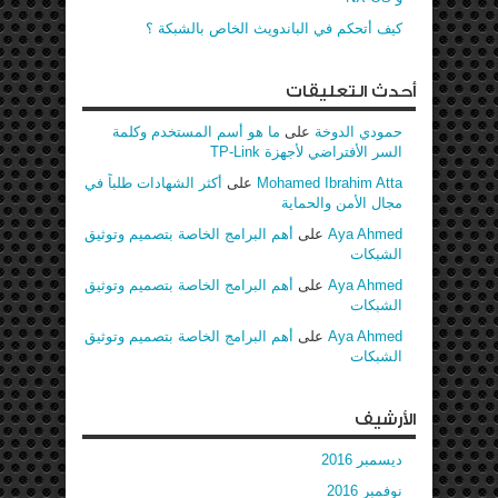
كيف أتحكم في الباندويث الخاص بالشبكة ؟
أحدث التعليقات
حمودي الدوخة
على
ما هو أسم المستخدم وكلمة
السر الأفتراضي لأجهزة TP-Link
Mohamed Ibrahim Atta
على
أكثر الشهادات طلباً في
مجال الأمن والحماية
Aya Ahmed
على
أهم البرامج الخاصة بتصميم وتوثيق
الشبكات
Aya Ahmed
على
أهم البرامج الخاصة بتصميم وتوثيق
الشبكات
Aya Ahmed
على
أهم البرامج الخاصة بتصميم وتوثيق
الشبكات
الأرشيف
ديسمبر 2016
نوفمبر 2016