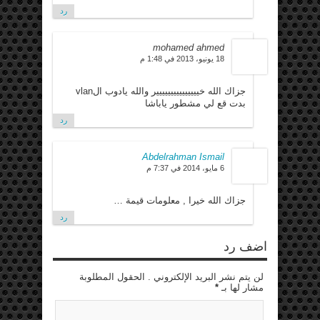
رد
mohamed ahmed
18 يونيو، 2013 في 1:48 م
جزاك الله خييييييييييييييير والله يادوب الvlan
بدت قع لي مشطور ياباشا
رد
Abdelrahman Ismail
6 مايو، 2014 في 7:37 م
جزاك الله خيرا , معلومات قيمة …
رد
اضف رد
لن يتم نشر البريد الإلكتروني . الحقول المطلوبة
مشار لها بـ
*