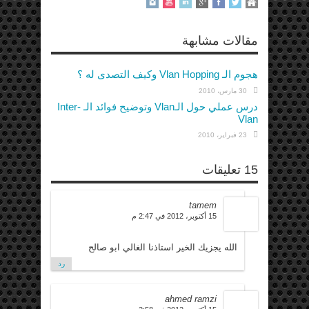
مقالات مشابهة
هجوم الـ Vlan Hopping وكيف التصدى له ؟
30 مارس، 2010
درس عملي حول الـVlan وتوضيح فوائد الـ Inter-
Vlan
23 فبراير، 2010
15 تعليقات
tamem
15 أكتوبر، 2012 في 2:47 م
الله يجزيك الخير استاذنا الغالي ابو صالح
رد
ahmed ramzi