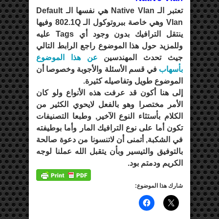
تعتبر الـ Native Vlan هي نفسها الـ Default
Vlan وهي خاصة ببروتوكول الـ 802.1Q وفيها
ينتقل الترافيك بدون وجود أي Tags عليه
وللمزيد حول هذا الموضوع راجع الرابط التالي
جيث تحدث المهندسين
عن هذا الموضوع
بأسهاب
في قسم الأسئلة والأجوبة وخصوصا أن
الموضوع طويل وتفاصيله كثيرة.
إلى هنا أكون قد عرفت هذه الأنواع ولو كان
الأمر مختصرا وهو بالفعل لايحوي الكثير من
الكلام بأستثاء النوع الآخير, وطبعا التصنيفات
تكون أما على نوع الترافيك المار وأما بوطيفته
في الشكبة, أتمنى أن لاتنسونا من دعوة صالحة
بالتوفيق والتيسير وبأن يتقبل الله عملنا لوجه
الكريم ودمتم بود.
شارك هذا الموضوع: