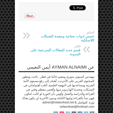
السابق:
خمس ادوات مجانية ومفيدة للشبكات
اللاسلكية
التالي:
قسم جديد للمقالات المترجمة على
المدونة.
عن AYMAN ALNAIMI أيمن النعيمي
مهندس كمبيوتر سوري ومقيم حاليا في قطر , باحث ومطور
للمحتوى العربي على الأنترنت, أهدف إلى رفع مستوى الأمة
العربية ومساعدتها في النهضة العلمية, أغلب أهتماماتي في
الشبكات وتحديدا الهاردوير منها وأقضى معظم وقتي في
القراءة والدراسة والعمل وأؤمن بأن الثورة لو كانت لتكون
فهي تبدأ بالقراءة ويليها الكتابة وبدون الآخيرة لن يكون هناك
ثورة. للتواصل admin@networkset.net &
networkset@hotmail.com