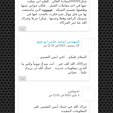
شكراااااااااااستاذنا الغالي ..للعلم اني سئلت
عنها في احد مقابلات العمل …فكان جوابي حينها
وظفيتها تقسيم الشبكه ..ههههههه لاني ماسمعت
بها من قبل ووال شئ فكرت بالبحث عنها في
مدونتك الرائعه وفعلا وجدتها ..شكرا جزيلا وجزاك
الله عنا خير الجزاااء …
رد
المهندس اسامة عباس ابو شبع
16 ديسمبر، 2012 في 11:22 ص
السلام عليكم .. اخي ايمن النعيمي …
جزااااك الله الف خير .. انت مبدعٌ دووماً وكثير ما
أفدتي بمعلومات جديدة .. اسأل الله ان يزيدك
علماً .. تحياتي
رد
احساس
3 مايو، 2013 في 11:02 ص
جزاك الله خير استاذ أيمن النعيمي على
المعلومات المفيده