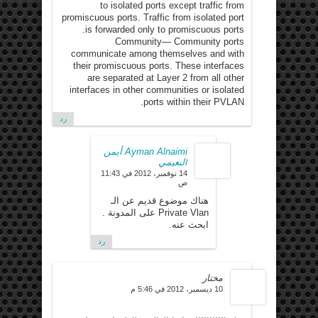
to isolated ports except traffic from
promiscuous ports. Traffic from isolated port
is forwarded only to promiscuous ports.
Community— Community ports
communicate among themselves and with
their promiscuous ports. These interfaces
are separated at Layer 2 from all other
interfaces in other communities or isolated
ports within their PVLAN.
رد
Ayman Alnaimi أيمن
النعيمي
14 نوفمبر، 2012 في 11:43
ص
هناك موضوع قديم عن الـ
Private Vlan على المدونة .
ابحث عنه.
رد
مختار
10 ديسمبر، 2012 في 5:46 م