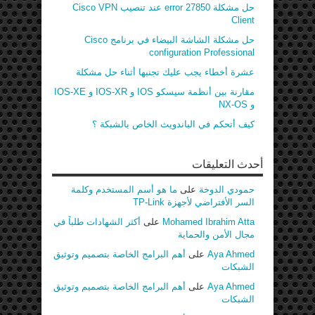
حل مشكلة error 27850 عند تنصيب Cisco VPN
Client
حل مشكلة الشاشة البيضاء في برنامج Cisco
configuration Professional
عشرة أخطاء يجب عليك تجنبها أثناء حل مشكلة
مقارنة بين أنظمة سيسكو IOS و IOS-XR و IOS-XE
و NX-OS
كيف أتحكم في الباندويث الخاص بالشبكة ؟
أحدث التعليقات
حمودي الدوخة
على
ما هو أسم المستخدم وكلمة
السر الأفتراضي لأجهزة TP-Link
Mohamed Ibrahim Atta
على
أكثر الشهادات طلباً في
مجال الأمن والحماية
Aya Ahmed
على
أهم البرامج الخاصة بتصميم وتوثيق
الشبكات
Aya Ahmed
على
أهم البرامج الخاصة بتصميم وتوثيق
الشبكات