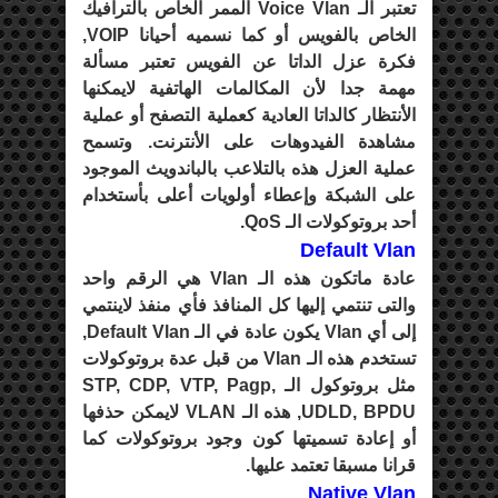
تعتبر الـ Voice Vlan الممر الخاص بالترافيك
الخاص بالفويس أو كما نسميه أحيانا VOIP,
فكرة عزل الداتا عن الفويس تعتبر مسألة
مهمة جدا لأن المكالمات الهاتفية لايمكنها
الأنتظار كالداتا العادية كعملية التصفح أو عملية
مشاهدة الفيدوهات على الأنترنت. وتسمح
عملية العزل هذه بالتلاعب بالباندويث الموجود
على الشبكة وإعطاء أولويات أعلى بأستخدام
أحد بروتوكولات الـ QoS.
Default Vlan
عادة ماتكون هذه الـ Vlan هي الرقم واحد
والتى تنتمي إليها كل المنافذ فأي منفذ لاينتمي
إلى أي Vlan يكون عادة في الـ Default Vlan,
تستخدم هذه الـ Vlan من قبل عدة بروتوكولات
مثل بروتوكول الـ STP, CDP, VTP, Pagp,
UDLD, BPDU, هذه الـ VLAN لايمكن حذفها
أو إعادة تسميتها كون وجود بروتوكولات كما
قرانا مسبقا تعتمد عليها.
Native Vlan