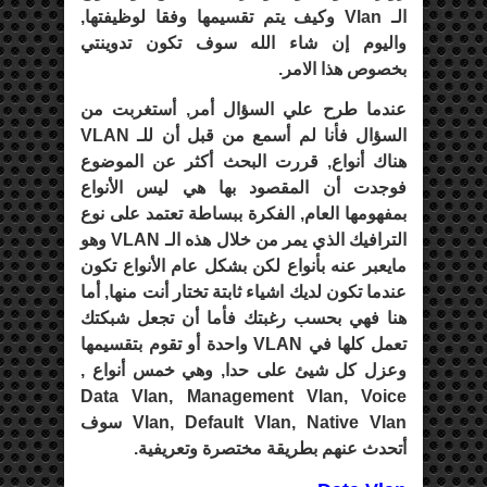
الـ Vlan وكيف يتم تقسيمها وفقا لوظيفتها,
واليوم إن شاء الله سوف تكون تدوينتي
بخصوص هذا الامر.
عندما طرح علي السؤال أمر, أستغربت من
السؤال فأنا لم أسمع من قبل أن للـ VLAN
هناك أنواع, قررت البحث أكثر عن الموضوع
فوجدت أن المقصود بها هي ليس الأنواع
بمفهومها العام, الفكرة ببساطة تعتمد على نوع
الترافيك الذي يمر من خلال هذه الـ VLAN وهو
مايعبر عنه بأنواع لكن بشكل عام الأنواع تكون
عندما تكون لديك اشياء ثابتة تختار أنت منها, أما
هنا فهي بحسب رغبتك فأما أن تجعل شبكتك
تعمل كلها في VLAN واحدة أو تقوم بتقسيمها
وعزل كل شيئ على حدا, وهي خمس أنواع ,
Data Vlan, Management Vlan, Voice
Vlan, Default Vlan, Native Vlan سوف
أتحدث عنهم بطريقة مختصرة وتعريفية.