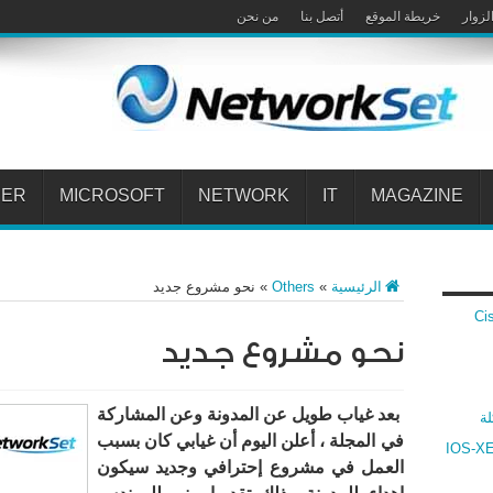
لزوار
خريطة الموقع
أتصل بنا
من نحن
PER
MICROSOFT
NETWORK
IT
MAGAZINE
الرئيسية
»
Others
»
نحو مشروع جديد
 Cisco VPN
نحو مشروع جديد
بعد غياب طويل عن المدونة وعن المشاركة
لة
في المجلة ، أعلن اليوم أن غيابي كان بسبب
ارنة بين أنظمة سيسكو IOS و IOS-XR و IOS-XE
العمل في مشروع إحترافي وجديد سيكون