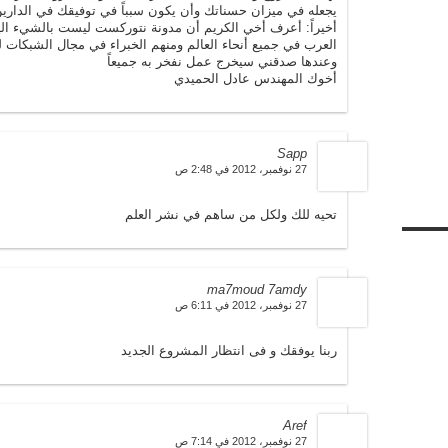
يجعله في ميزان حسناتك وأن يكون سبباً في توفيقك في الدارين ا
أخيراً: أعرف أخي الكريم أن مدونة نتوركست ليست بالشيء اليسي
العرب في جميع أنحاء العالم ومنهم الخبراء في مجال الشبكات لذ
وعندها صدقني سيخرج عمل نفخر به جميعاً
أخوك المهندس عادل الحميدي
Sapp
27 نوفمبر، 2012 في 2:48 ص
تحيه للك ولكل من ساهم في نشر العلم
ma7moud 7amdy
27 نوفمبر، 2012 في 6:11 ص
ربنا يوفقك و فى انتظار المشروع الجديد
Aref
27 نوفمبر، 2012 في 7:14 ص