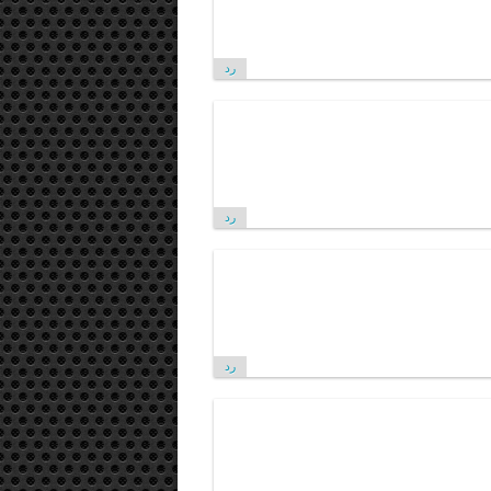
رد
رد
رد