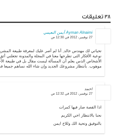
38 تعليقات
Ayman Alnaimi أيمن النعيمي
27 نوفمبر، 2012 في 12:30 ص
تحياتي لك مهندس خالد, أنا لم أصر عليك لمعرفة طبيعة المشر
نوعية الأفكار التى تطرحها معنا في المجلة والمدونة تجعلني أ
الأشخاص الذس يعلم أن المسألة ليست مقال بل في طبيعة الأخ
موهوب. بأنتظار مشروعك الجديد وإن شاء الله نساهم جميعا في
احمد
27 نوفمبر، 2012 في 12:32 ص
اذا القصة صار فيها كمرات
نحنا بالانتظار اخي الكريم
بالتوفيق وتحية الك وللاخ ايمن