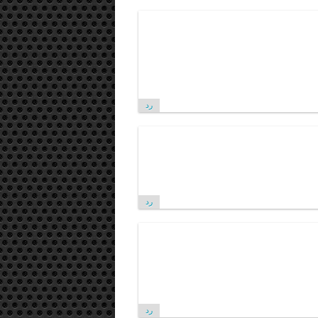
رد
رد
رد