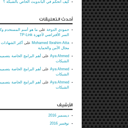
كيف أتحكم في الباندويث الخاص بالشبكة ؟
أحدث التعليقات
حمودي الدوخة
على
ما هو أسم المستخدم وك
السر الأفتراضي لأجهزة TP-Link
Mohamed Ibrahim Atta
على
أكثر الشهادات ط
مجال الأمن والحماية
Aya Ahmed
على
أهم البرامج الخاصة بتصميم
الشبكات
Aya Ahmed
على
أهم البرامج الخاصة بتصميم
الشبكات
Aya Ahmed
على
أهم البرامج الخاصة بتصميم
الشبكات
الأرشيف
ديسمبر 2016
نوفمبر 2016