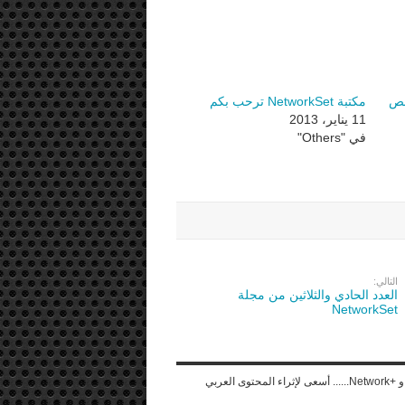
صص
مكتبة NetworkSet ترحب بكم
11 يناير، 2013
في "Others"
التالي:
العدد الحادي والثلاثين من مجلة
NetworkSet
...مهندس شبكات ومتخصص في تقنية المعلومات حاصل على شهادة CCNA و +Network...... أسعى لإثراء المحتوى العربي