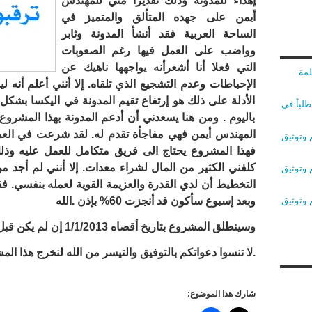
إهداء للمدونة وذلك تقديرا مني للمهندس
أيمن على جهده المتألق والمتميز في
الساحة العربية فقد أنشأ المدونة وثابر
وواضب على العمل فيها رغم الصعوبات
التي فعلا أنا أشعرأنه يواجهها ناهيك عن
لمة
الإحباطات وعدم التشجيع الذي تلقاه. إلا أنني أعلم أنه لي
الأدلة على ذلك هو إرتفاع تقيم المدونة في اليكسا بشك
لباً في
باليوم . ومن هنا يسعدني أن أدعم المدونة بهذا المشروع 
المهندس أيمن فهي مفاجأة تقدم له. لقد شرعت في العمل
 وتوثيق
فهذا المشروع يحتاج الى فريق متكامل للعمل عليه وذلك
كلفني الكثير من المال لشراء معدات. إلا أنني لم أجد
 وتوثيق
 وتوثيق
وبعد إسبوع سأكون قد أنجزت 60% بإذن .الله
وسينطلق المشروع بتاريخ أقصاه 1/1/2013 إن لم يكن قبل ذلك
.لا تنسوا دعواتكم بالتوفيق والتيسر من الله لنخرج هذا ال
شارك هذا الموضوع: