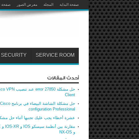
صفحة البداية
المجلة
معرض الصور
صفحة ا
SECURITY
SERVICE ROOM
أحدث المقالات
حل مشكلة error 27850 عند تنصيب
Client
حل مشكلة الشاشة البيضاء في برنامج Cisco
configuration Professional
عشرة أخطاء يجب عليك تجنبها أثناء حل مشك
مق
و NX-OS