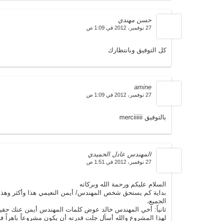
حسن مهندي
27 نوفمبر، 2012 في 1:09 ص
كل التوفيق وبانتظارك
amine
27 نوفمبر، 2012 في 1:09 ص
بالتوفيق merciiiiii
المهندس عادل الحميدي
27 نوفمبر، 2012 في 1:51 ص
السلام عليكم ورحمة الله وبركاته
بداية كم يستحق شخص المهندس/ أيمن النعيمي هذا وأكثر وهذ
الجميع،
ثانياً: أخي المهندس خالد عوض كلمات المهندس أيمن عنك حقي
لهذا المشروع والله أسأل جلت قدرته أن يكون مشروعاً باهراً فائ