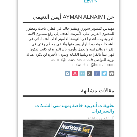
EzVPN
عن AYMAN ALNAIMI أيمن النعيمي
مهندس كمبيوتر سوري ومقيم حاليا في قطر , باحث ومطور
للمحتوى العربي على الأنترنت, أهدف إلى رفع مستوى الأمة
العربية ومساعدتها في النهضة العلمية, أغلب أهتماماتي في
الشبكات وتحديدا الهاردوير منها وأقضى معظم وقتي في
القراءة والدراسة والعمل وأؤمن بأن الثورة لو كانت لتكون
فهي تبدأ بالقراءة ويليها الكتابة وبدون الآخيرة لن يكون هناك
ثورة. للتواصل admin@networkset.net &
networkset@hotmail.com
مقالات مشابهة
تطبيقات أندرويد خاصة بمهندسي الشبكات
والسيرفرات
16 فبراير، 2014