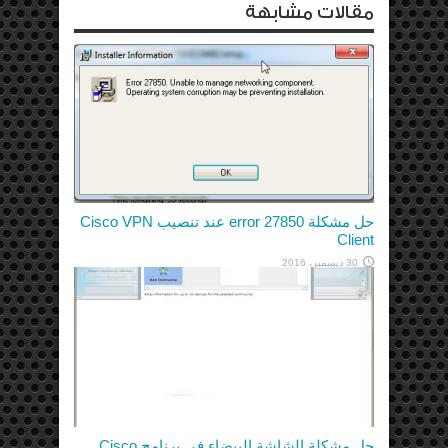
مقالات مشابهة
حل مشكلة error 27850 عند تنصيب Cisco VPN
Client
30 ديسمبر، 2016
حل مشكلة الشاشة البيضاء في برنامج Cisco