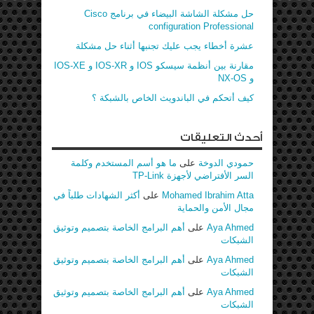
حل مشكلة الشاشة البيضاء في برنامج Cisco
configuration Professional
عشرة أخطاء يجب عليك تجنبها أثناء حل مشكلة
مقارنة بين أنظمة سيسكو IOS و IOS-XR و IOS-XE
و NX-OS
كيف أتحكم في الباندويث الخاص بالشبكة ؟
أحدث التعليقات
حمودي الدوخة
على
ما هو أسم المستخدم وكلمة
السر الأفتراضي لأجهزة TP-Link
Mohamed Ibrahim Atta
على
أكثر الشهادات طلباً في
مجال الأمن والحماية
Aya Ahmed
على
أهم البرامج الخاصة بتصميم وتوثيق
الشبكات
Aya Ahmed
على
أهم البرامج الخاصة بتصميم وتوثيق
الشبكات
Aya Ahmed
على
أهم البرامج الخاصة بتصميم وتوثيق
الشبكات