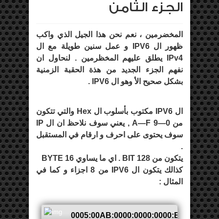
الجزء الثامن
المخضرمين ، نعم نحن هذا الجيل الذي واكب
ظهور ال IPV6 و عمل سنين طويلة مع ال
IPv4 يطلق عليهم المخظرمين . لنحاول ان
نفهم الجزء الجديد من هذة الحقبة الزمنية
بشكل صحيح الأ وهو ال IPV6 .
ال IPV6 مكتوب بأسلوب ال Hex والتي تتكون
من 0—9 A—F , يعني سوف نلاحظ ان ال IP
سوف يحتوى على احرف و ارقام في المستقبل
.
يتكون من 128 BIT . اي ما يساوي 16 BYTE
كذالك يتكون ال IPV6 من 8 اجزاء و كما في
المثال :
0005:00AB:0000:0000:0000:BC09:00D1