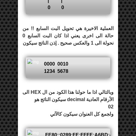
| |
0 0
العملية الاخيرة هي تحويل البت السابع !! من
حالة الى اخرى يعني اذا كان البت السابع 0
نحولة الى 1 والعكس صحيح . إذن الناتج سيكون
0000 0010
1234 5678
وبالتالي اذا ما حولنا هذا الكود من ال HEX الى
الأرقام العادية decimal سيكون الناتج هو
02
ولجمع كل العنوان سيكون كالآتي
FE80::0289:FE:FFFE:A6BD:4455