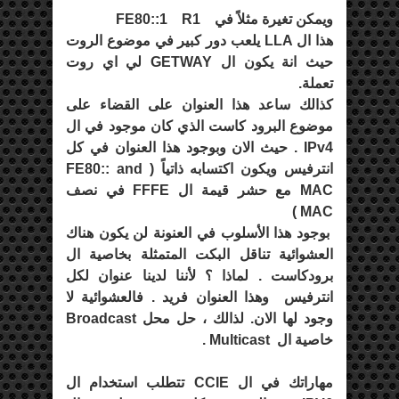
ويمكن تغيرة مثلاً في FE80::1 R1
هذا ال LLA يلعب دور كبير في موضوع الروت
حيث انة يكون ال GETWAY لي اي روت
تعملة.
كذالك ساعد هذا العنوان على القضاء على
موضوع البرود كاست الذي كان موجود في ال
IPv4 . حيث الان وبوجود هذا العنوان في كل
انترفيس ويكون اكتسابه ذاتياً ( FE80:: and
MAC مع حشر قيمة ال FFFE في نصف
MAC )
بوجود هذا الأسلوب في العنونة لن يكون هناك
العشوائية تناقل البكت المتمثلة بخاصية ال
برودكاست . لماذا ؟ لأننا لدينا عنوان لكل
انترفيس وهذا العنوان فريد . فالعشوائية لا
وجود لها الان. لذالك ، حل محل Broadcast
خاصية ال Multicast .
مهاراتك في ال CCIE تتطلب استخدام ال