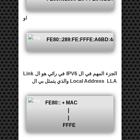
او
FE80::289:FE:FFFE:A6BD:4455
الجزء المهم في ال IPV6 في رائي هو ال Link
Local Address LLA والذي يتمثل بي ال
FE80:: + MAC
|
|
FFFE