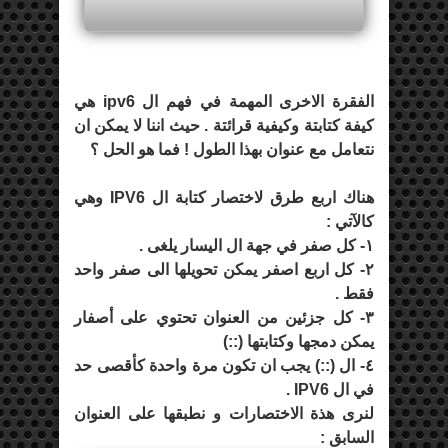
الفقرة الاخرى المهمة في فهم ال ipv6 هي
كيفة كتابتة وكيفية قرائتة . حيث اننا لا يمكن ان
نتعامل مع عنوان بهذا الطول ! فما هو الحل ؟
هناك اربع طرق لاختصار كتابة ال IPV6 وهي
كالآتي :
١- كل صفر في جهة ال اليسار يلغى .
٢- كل اربع اصفر يمكن تحويلها الى صفر واحد
فقط .
٣- كل جزئين من العنوان تحتوي على أصفار
يمكن دمجها وكتابتها (::)
٤- ال (::) يجب ان تكون مرة واحدة كأقصى حد
في ال IPV6 .
لنرى هذة الاختصارات و نطبقها على العنوان
السابق :