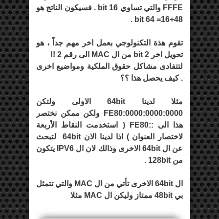
FFFE والتي تساوي 16 bit . فسيكون الناتج هو
48+16= 64 bit .
تقوم هذة التكنولوجي بعمل اخر مهم جداً ، هو
تحويل اخر 2 bit من ال MAC الى رقم 2 !!
لتتفادى مشاكل حقوق الملكية ومواضيع اخرى
. كيف يحصل هذا ؟؟
مثلا لدينا 64bit الاولى ولتكن
FE80:0000:0000:0000 ولكن ممكن نختصر
هذا الى ::FE80 ( استخدمت النقاط الأربعة
لاختصار العنوان ) اذا لدينا الان 64bit لتبحث
عن ال 64bit الاخرى وذالك لان ال IPV6 يتكون
من 128bit .
ال 64bit الاخرى تأتي من ال MAC والتي تتمثل
بي 48bit ممتاز وليكن ال MAC مثلا