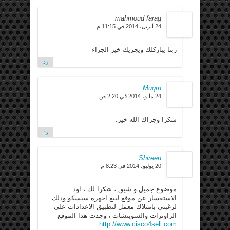
mahmoud farag
24 أبريل، 2014 في 11:15 م
ربنا يباركلك ويجزيك خير الجزاء
رد
Muqrn
24 مايو، 2014 في 2:20 ص
شكرا وجزاك الله خير.
رد
Shireen
20 يوليو، 2014 في 8:23 م
موضوع جميل و شيق ، شكرا لك ، اود
الاستفسار عن موقع لبيع اجهزة سيسكو وذلك
لرغبتي بامتلاك معمل لتطبيق الاعدادات على
الراوترات والسويتشات ، وجدت هذا الموقع
http://www.cisco4sell.com