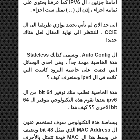
أمامنا جزئين ، ال IPV6 كما عرفنا يحتوي على
ثمانية اجزاء ، إذن ال ( :: ) تمثل ست اجزاء .
الى حد الان لم نأتي بجديد يوازي طريقنا الى ال
CCIE . للننتظر الى نهاية المقال لعل هناك
جديد!
ال Auto Config , وتسمى كذالك Stateless
هذة الخاصية مهمة جداً ، وهي احدى الوسائل
التي قضت على خاصية البرود كاست التي
كانت في ال ipv4 وسنعرف كيف ؟
هذة الخاصية تطلب منك توفير 64 bit من ال
ipv6 بعدها تقوم هذة التكنولوجي بتوفير ال 64
bit الاخرى ؟؟ كيف هذا .
ببساطة هذة التكنولوجي سوف تستخدم عنون
ال MAC Address الذي يمثل 48 bit وتضيف
في وسط هذا ال MAC قيمة تتمثل بالأحرف