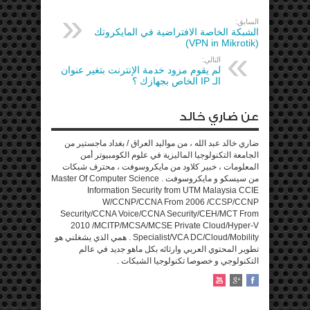
السابق:
الشبكة الخاصة الافتراضية في المايكروتك
(VPN in Mikrotik)
التالي:
لم يقوم مزود خدمة الإنترنت بتغير عنوان
الـ IP الخاص بجهازك ؟
عن ضاري خالد
ضاري خالد عبد الله ، من مواليد العراق / بغداد ماجستير من
الجامعة التكنولوجيا الماليزية في علوم الكومبيوتر أمن
المعلومات ، خبير كلاود من مايكروسوفت ، محترف شبكات
من سيسكو و مايكروسوفت . Master Of Computer Science
Information Security from UTM Malaysia CCIE
W/CCNP/CCNA From 2006 /CCSP/CCNP
Security/CCNA Voice/CCNA Security/CEH/MCT From
2010 /MCITP/MCSA/MCSE Private Cloud/Hyper-V
Specialist/VCA DC/Cloud/Mobility . همي الذي يشغلني هو
تطوير المحتوي العربي وارثائه بكل ماهو جديد في عالم
التكنولوجي و خصوصا تكنولوجيا الشبكات .