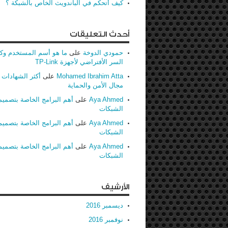
كيف أتحكم في الباندويث الخاص بالشبكة ؟
أحدث التعليقات
حمودي الدوخة
على
ما هو أسم المستخدم وك
السر الأفتراضي لأجهزة TP-Link
Mohamed Ibrahim Atta
على
أكثر الشهادات ط
مجال الأمن والحماية
Aya Ahmed
على
أهم البرامج الخاصة بتصميم
الشبكات
Aya Ahmed
على
أهم البرامج الخاصة بتصميم
الشبكات
Aya Ahmed
على
أهم البرامج الخاصة بتصميم
الشبكات
الأرشيف
ديسمبر 2016
نوفمبر 2016