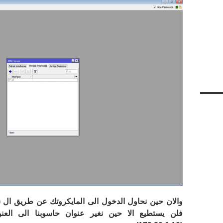
والان حين نحاول الدخول الى المايكروتك عن طريق ال (
فلن يستطيع الا حين نغير عنوان حاسوبنا الى العنو