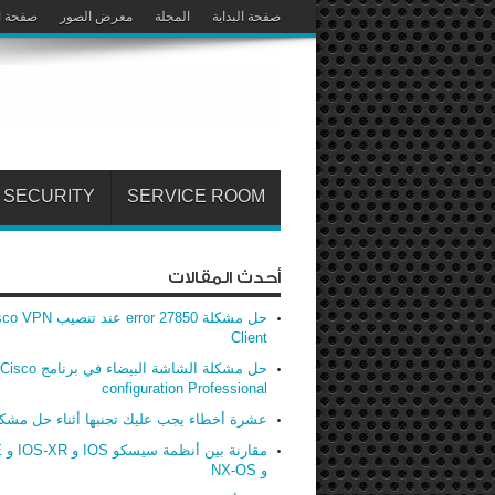
صفحة البداية
المجلة
معرض الصور
صفحة ا
SECURITY
SERVICE ROOM
أحدث المقالات
حل مشكلة error 27850 عند تنصيب
Client
حل مشكلة الشاشة البيضاء في برنامج Cisco
configuration Professional
عشرة أخطاء يجب عليك تجنبها أثناء حل مشك
مق
و NX-OS