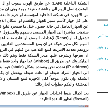
الشبكة الداخلية (
LAN
) عن طريق الهوت سبوت او ال (
المتعددة نصل اليوم الى مناقشة حقيقة مهمة وهي ان مد
من الاجهزة في شبكته الداخلية لمؤسسة او حرم جامعة
على كل جهاز كأسم مميز للجهاز وللقسم او المكان الذي
لمة
عن الجهاز العاطل في حالة حصول خلل ما فبمجرد تبليغ 
سنذهب مباشرة الى الجهاز المسمى باسمهم والمسؤول عن 
لباً في
تشغيل له او (
Reset
) لإعدادات المصنع او اعادة ضبط اعدا
المهم لكل مدير شبكة هو ان يمنع المستخدمين العاديين 
 وتوثيق
تزودهم بخدمة الانترنت لمنع التلاعب من قبلهم في البرو
ان يعرفها ويشرف عليها مدير الشبكة فقط ويتم ذلك 
 وتوثيق
المايكروتك عن طريق ال (
winbox
) عدا جهاز واحد فقط ه
(
IP address
) نحدده نحن ونسنده بشكل (
static
) فيما ب
 وتوثيق
الى الجهاز المراد ضبطه او اعادة ضبطه ويفضل ان يكون 
الشبكة وان يكون موحداً لكل الاجهزة لمنع النسيان والا
المختلفة واليكم خطوات انجاز ذلك:
بعد اكمال ضبط اعدادات الجهاز عن طريق ال (
Winbox
(
firewall
) لتظهر النافذة التالية: