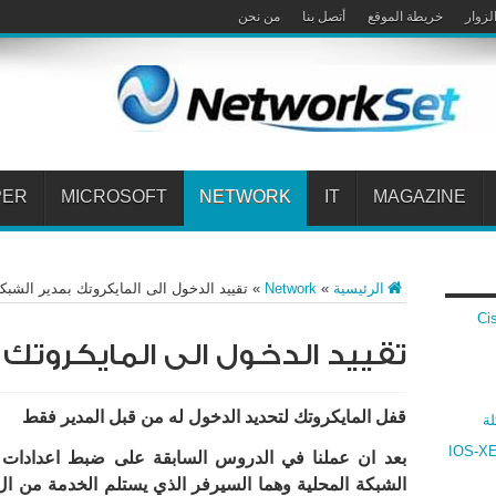
لزوار
خريطة الموقع
أتصل بنا
من نحن
PER
MICROSOFT
NETWORK
IT
MAGAZINE
الرئيسية
»
Network
»
تقييد الدخول الى المايكروتك بمدير الشب
 Cisco VPN
تقييد الدخول الى المايكروتك
قفل المايكروتك لتحديد الدخول له من قبل المدير فقط
لة
ارنة بين أنظمة سيسكو IOS و IOS-XR و IOS-XE
بعد ان عملنا في الدروس السابقة على ضبط اعدادات
الشبكة المحلية وهما السيرفر الذي يستلم الخدمة من ال