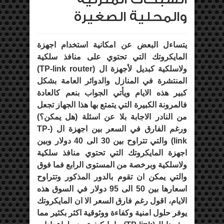
والمحلية الصغيرة
يتساءل البعض عن امكانية استخدام اجهزة
المايكروتك التي تحتوي على منافذ سلكية
ولاسلكية كبديل لأجهزة ال (
TP-link router
)
المنتشرة في المنازل والدوائر العامة بشكل
كبير هذه الايام ويأتي الجواب بنعم كالعادة
فالمرونة الكبيرة التي يتمتع بها هذا الجهاز تجعل
من النادر الاجابة بلا عن اسئلة (هل يمكن؟)
ورغم الفارق في السعر بين اجهزة ال (
TP-
link
) والتي تتراوح بين 30 الى 40 دولار وبين
اجهزة المايكروتك التي تحتوي منافذ سلكية
ولاسلكية وبرخصة من المستوى الرابع فما فوق
والتي يمكن ان تقوم بالدور المذكور وتتراوح
اسعارها بين 50 الى 95 دولار في السوق هذه
الايام، اقول رغم فارق السعر الا ان المايكروتك
يوفر حلول امنية وكفاءة ووثوقية اكثر بكثير مما