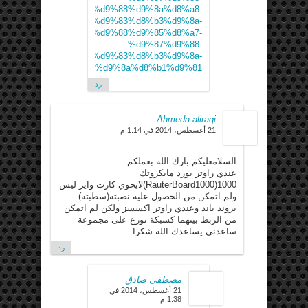
%d8%a7%d9%84%d9%88%d9%8a%d8%a8-
8%a8%d8%b1%d9%88%d9%83%d8%b3%d9%8a-
%d9%88%d9%85%d8%a7-
%d9%87%d9%88-
8%a8%d8%b1%d9%88%d9%83%d8%b3%d9%8a-
%d8%b3%d9%8a%d8%b1%d9%81/
رد
Ahmeda aliraqi
21 أغسطس، 2014 في 1:14 م
السلامعليكم بارك الله بعملكم
عندي راوتر بورد مايكروتك
1000(RauterBoard1000)لايحوي كارت واير ليس
ولم اتمكن من الحصول عليه نصبته(سطبته)
بروند باند وعندي راوتر اكسسز ولكن لم اتمكن
من الربط بينهما كشبكة توزع على مجموعة
ساعدني يساعدك الله شكرا
رد
مصطفى صادق
21 أغسطس، 2014 في
1:38 م