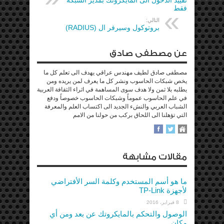
فقط
التالي:
بروتوكول وسيرفر ال (RADIUS)
عن مصطفى صادق
مصطفى صادق لطيف مهندس عراقي يهدف الى تعلم كل ما
يخص شبكات الحاسوب ونشر كل ما يعرف لمن يريده ومن
يطلبه بلا ثمن ولا هدف سوى المساهمة في اثراء الثقافة العربية
في علم الحاسوب عموماً وشبكات الحاسوب خصوصاً ودفع
الشباب العربي والنشء الجديد الى اكتساب العلم والمعرفة
التي تؤهلنا الى اللحاق بركب من حولنا من الامم
مقالات مشابهة
ما هو أسم المستخدم وكلمة السر الأفتراضي
لأجهزة TP-Link
8 فبراير، 2016
الوصول والتحكم بالمايكروتك عن بعد ومن أي
مكان