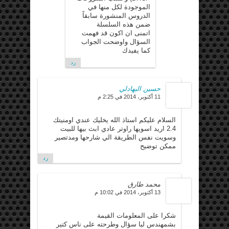
الموجودة لكل منها في
الدروس المنشورة سابقاً
ضمن هذه السلسلة
اتمنى ان اكون قد فهمت
السؤال واوضحت الجواب
كما يفيدك
رد
حسين البهادلي
11 أكتوبر، 2014 في 2:25 م
السلام عليكم استاذ الله يخليك عندي اومنيتك
2.4 اريد اسويها راوتر عادي ابث بيها للبيت
وسويت نفس الطريقة الي شارحها ومدتصير
ممكن توضيح
رد
محمد طارق
13 أكتوبر، 2014 في 10:02 م
شكرا على المعلومات القيمة
بشمهندس ليا سؤال وطرحته على ناس كتير