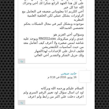
على كل هذا الجهد الرائع شكرا لك أخي وجزاك
الله عنا كل خير
أخي الكريم انا معلوماتي ضعيفه في التعامل مع
الراوترات بشكل عملي لكن الخلفية العلمية
النظريه
موجوده وبشكل كبير في مجال الشبكات بحكم
تخصصي الحمدالله
وسؤالي أخي العزيز هو
عندي راوتر ميكروتك RM2011uias ويوجد عليه
شاشه لمس صغيره ولا أعرف كيف أتعامل معه
من حيث أساسيات الكنفجريشن
فكيف ادخل على الإعدادات لهذاالجهاز
ولك جزيل الشكر والتقدير أخي الغالي
رد
حامد صبحي
16 يونيو، 2016 في 9:18 م
السلام عليكم ورحمه الله وبركاته
اود ان اسال سؤال اود تغيير الرقم السري ولم
اعرف دخلت علي اكتر من رابط ولم اعرف
رد