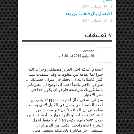
29 أغسطس، 2014
الاتصال بال Dude عن بعد
13 أغسطس، 2014
17 تعليقات
ameer
26 يوليو، 2014 في 3:30 م
السلام عليكم اخي العزيز مصطفى وجزاك الله
خيرا لما تقدمه من معلومات وقد استفدت منك
كثيرا فاسأل الله ان يجعله في ميزان حسناتك …
سؤالي يااخي بالبدأ احب ان اوضح ان معلوماتي
بالمايكروتك متواضعة فارجو ان يكون هذا في
نظر الاعتبار…
سؤالي انه في حال اخترت pppoe الا يجب ان
احدد المنفذ الذي يدخل في الكيبل لانني وحسب
معلوماتي ان المنافذ تكون غير محددة من
الشركة اقصد انه لو كان الجهاز ب 4 منافذ فايهم
يكون wan وايهم يكون lan؟ او لا فقط اعمل
الشرح اعلاه وادخل الكيبل من النانو او اي
مستقبل اخر مباشرة باي منفذ سيعمل معي