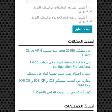
أعلمني بمتابعة التعليقات بواسطة البريد
الإلكتروني.
أعلمني بالمواضيع الجديدة بواسطة البريد
الإلكتروني.
أحدث المقالات
حل مشكلة error 27850 عند تنصيب Cisco VPN
Client
حل مشكلة الشاشة البيضاء في برنامج Cisco
configuration Professional
عشرة أخطاء يجب عليك تجنبها أثناء حل مشكلة
مقارنة بين أنظمة سيسكو IOS و IOS-XR و IOS-XE
و NX-OS
كيف أتحكم في الباندويث الخاص بالشبكة ؟
أحدث التعليقات