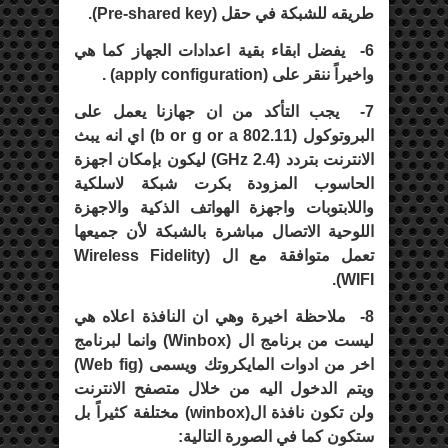
طريقه للشبكة في حقل (
Pre-shared key
).
6-
يفضل ابقاء بقية اعدادات الجهاز كما هي
واخيراً ننقر على (
apply configuration
) .
7-
يجب التأكد من ان جهازنا يعمل على
البروتوكول (
802.11 b or g or a
) اي انه يبث
الانترنت بتردد (
2.4 GHz
) ليكون بإمكان اجهزة
الحاسوب المزودة بكرت شبكة لاسلكية
واللابتوبات واجهزة الهواتف الذكية والاجهزة
اللوحية الاتصال مباشرة بالشبكة لأن جميعها
تعمل متوافقة مع ال (
Wireless Fidelity
).
WIFI
8-
ملاحظة اخيرة وهي ان النافذة اعلاه هي
ليست من برنامج ال (
Winbox
) وانما لبرنامج
اخر من ادوات المايكروتك ويسمى (
Web fig
)
ويتم الدخول اليه من خلال متصفح الانترنت
ولن تكون نافذة ال(
winbox
) مختلفة كثيراً بل
ستكون كما في الصورة التالية: