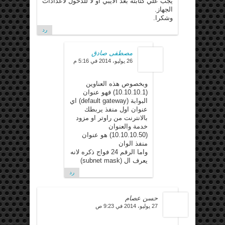
يجب علي كتابته بعد الايبي او لا للدخول لاعدادات
الجهاز.
وشكرا.
رد
مصطفى صادق
26 يوليو، 2014 في 5:16 م
وبخصوص هذه العناوين
(10.10.10.1) فهو عنوان
البوابة (default gateway) اي
عنوان اول منفذ يربطك
بالانترنت من راوتر او مزود
خدمة والعنوان
(10.10.10.50) هو عنوان
منفذ الوان
واما الرقم 24 فواج ذكره لانه
يعرف ال (subnet mask)
رد
حسن عصام
27 يوليو، 2014 في 9:23 ص