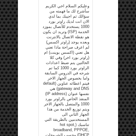
وعليكم السلام اخي الكريم
سأشرح لك ما فهمته من
سؤالك ثم اجيبك بما لدي
الان انت لديك راوتر بورد
1000 يستخدم للأتصال بموزد
الخدمة (ISP) وتريد ان يكون
هو نقطة الاتصال بالانترنت
وبعده يوجد (راوتر اكسس)
لم اعرف صراحة ماذا تعني
هل تعني (اكسس بوينت) ام
(راوتر بورد اخر) وفي كلا
الحالتين يتم ضبط اعدادات
الراوتر بورد 1000 كما تم
شرحه في الدروس السابقة
واما بخصوص الجهاز الاخر
فيتم اعطائه عناوين (default
gateway and DNS) هي
نفسها عنوان (IP address)
المنفذ الخاص بالراوتر بورد
1000 والمتصل بالجهاز الاخر
ويتم توزيع الخدمة من هذا
الجهاز الثاني الى
المستخدمين بالطريقة التي
تناسبك (hot spot,
broadband, PPPOE,
DHCP) وحسب الشروحات