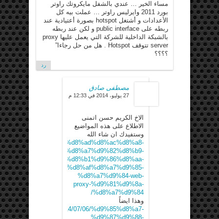
مساء الخير … عندي بالشفل مايكروتك راوتر
بورد 2011 وايرليس راوتر … عملت بيه كل
الأعدادات و أشتغل hotspot بصورة أعتيادية عند
ربطه على public interface و لكن عند ربطه
بالشبكة الداخلية للشركة التي يعمل عليها proxy
server تتوقف Hotspot . هل من حل رجاءا”
؟؟؟؟
رد
مصطفى صادق
27 يوليو، 2014 في 12:33 م
الاخ الكريم حسن اتمنى
الاطلاع على هذه المواضيع
وستفيدك ان شاء الله
wordpress.com/2014/05/22/%d8%ad%d8%ac%d8%a8-
%d9%85%d9%88%d8%a7%d9%82%d8%b9-
8%a7%d9%86%d8%aa%d8%b1%d9%86%d8%aa-
8%b3%d8%aa%d8%ae%d8%af%d8%a7%d9%85-
%d8%a7%d9%84-web-
proxy-%d9%81%d9%8a-
%d8%a7%d9%84/
وهذا ايضاً
sadiq0.wordpress.com/2014/07/06/%d9%85%d8%a7-
%d9%87%d9%88-