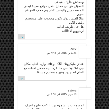
ومحدش عارف يفيدنى
السؤال هو انى محتاج افعل مواقع معينة لبعض
المستخدمين والبعض الاخر يتم حجب المواقع
عنهم
مثلا الفيس بوك يكون محجوب على مستخدم
وليس الكل
هل فى طريقة لذالك
ارجوووو الافااادة
رد
alex
25 يناير، 2015 في 4:48 ص
عندي مايكروتك 951 ابو usb واريد اخليه مكان
تبي لنك وكلشي ما اعرف بيه ممكن اﻻفاده مع
العلم انه جديد وغير مستخدم مسبقا
رد
salma
16 مايو، 2015 في 1:55 ص
لو سمحت يا بشمهندس انا كنت عايزة اعرف