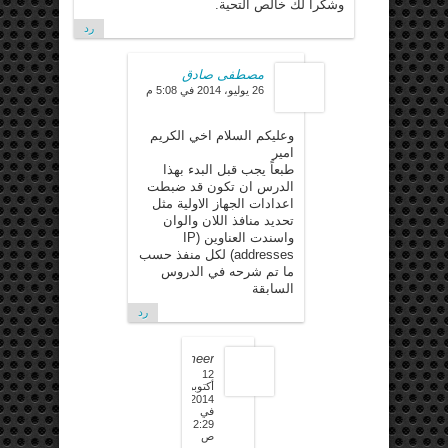
وشكرا لك خالص التحية.
رد
مصطفى صادق
26 يوليو، 2014 في 5:08 م
وعليكم السلام اخي الكريم
امير
طبعاً يجب قبل البدء بهذا
الدرس ان تكون قد ضبطت
اعدادات الجهاز الاولية مثل
تحديد منافذ اللان والوان
واسندت العناوين (IP
addresses) لكل منفذ حسب
ما تم شرحه في الدروس
السابقة
رد
ameer
12
أكتوبر،
2014
في
2:29
ص