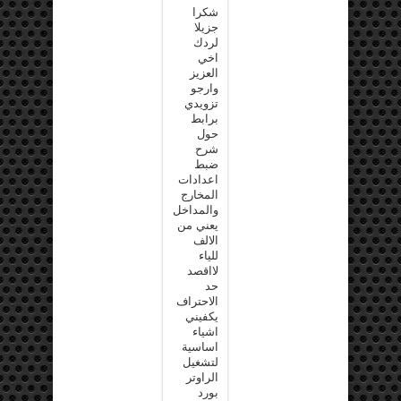
شكرا
جزيلا
لردك
اخي
العزيز
وارجو
تزويدي
برابط
حول
شرح
ضبط
اعدادات
المخارج
والمداخل
يعني من
الالف
للياء
لااقصد
حد
الاحتراف
يكفيني
اشياء
اساسية
لتشغيل
الراوتر
بورد