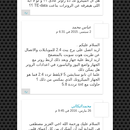
هل ال الميكرو تك ده راوتر عادى ؟؟ و لو لا ايه
اللى هيفرقه عن الروترات بتاعت TE-data ؟؟
رد
عباس محمد
2 سبتمبر، 2015 في 6:31 م
السلام عليكم .
اريد اتصل على برج يبث 2.4 للموبايلات والاتصال
عن طريث هوت سوبت بالمتصفح
اريد اربط علية جهاز وبعد ذلك اربط روتر مع
الجهاز واضع اليوز والباسورد في اعدادات الروتر
هل يمكن ذلك
علما ان نانو ستايشن 5 لايلقط تردد 2.4 فما هو
الجهاز الميكروتك الذي يمكنني من ذلك ؟
حاولت مع sxt ترددة 5.8
رد
محمدالبكالي
26 مارس، 2016 في 9:45 م
السلام عليك ورحمة الله اخي العزيز مصطفى
في البداية أود أن أشكرك من كل أعماق قلبي