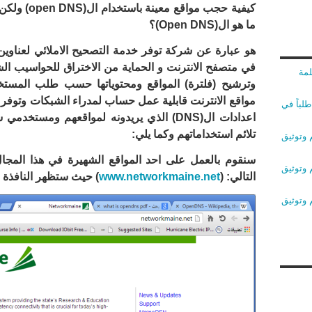
كيفية حجب مواقع معينة باستخدام ال(
open DNS
) ولكن
ما هو ال(
Open DNS
)؟
هو عبارة عن شركة توفر خدمة التصحيح الاملائي لعناوين 
في متصفح الانترنت و الحماية من الاختراق للحواسيب الش
لمة
وترشيح (فلترة) المواقع ومحتوياتها حسب طلب المست
مواقع الانترنت قابلية عمل حساب لمدراء الشبكات وتوفر 
لباً في
اعدادات ال(
DNS
) الذي يريدونه لمواقعهم ومستخدمي ش
تلائم استخداماتهم وكما يلي:
 وتوثيق
سنقوم بالعمل على احد المواقع الشهيرة في هذا المجال
 وتوثيق
التالي: (
www.networkmaine.net
) حيث ستظهر النافذة ال
 وتوثيق