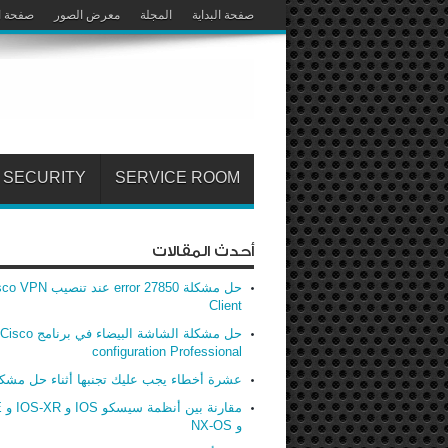
صفحة البداية
المجلة
معرض الصور
صفحة ا
SECURITY
SERVICE ROOM
أحدث المقالات
حل مشكلة error 27850 عند تنصيب
Client
حل مشكلة الشاشة البيضاء في برنامج Cisco
configuration Professional
عشرة أخطاء يجب عليك تجنبها أثناء حل مشك
مق
و NX-OS