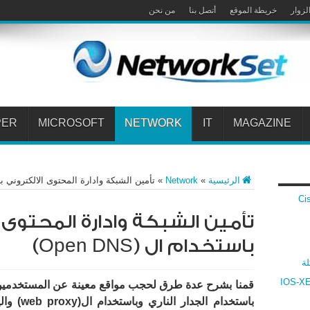
لزوار
خريطة الموقع
أتصل بنا
من نحن
PER
MICROSOFT
NETWORK
IT
MAGAZINE
الرئيسية
»
Network
»
تأمين الشبكة وادارة المحتوى الالكتروني باستخدام
 Cisco VPN
تأمين الشبكة وادارة المحتوى 
باستخدام ال (Open DNS)
لة
ارنة بين أنظمة سيسكو IOS و IOS-XR و IOS-XE
قمنا بشرح عدة طرق لحجب مواقع معينة عن المستخدمين
باستخدام الجدار الناري وباستخدام ال(
web proxy
) وال