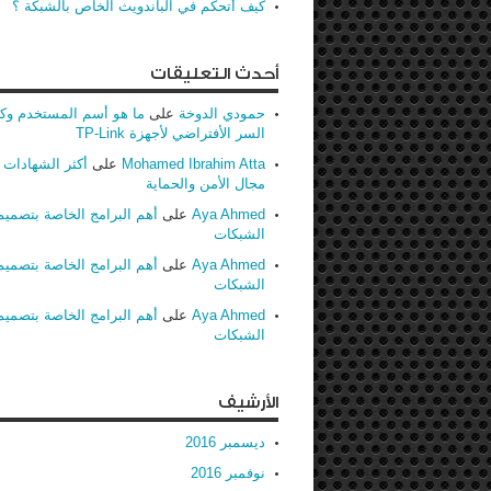
كيف أتحكم في الباندويث الخاص بالشبكة ؟
أحدث التعليقات
حمودي الدوخة
على
ما هو أسم المستخدم وك
السر الأفتراضي لأجهزة TP-Link
Mohamed Ibrahim Atta
على
أكثر الشهادات ط
مجال الأمن والحماية
Aya Ahmed
على
أهم البرامج الخاصة بتصميم
الشبكات
Aya Ahmed
على
أهم البرامج الخاصة بتصميم
الشبكات
Aya Ahmed
على
أهم البرامج الخاصة بتصميم
الشبكات
الأرشيف
ديسمبر 2016
نوفمبر 2016