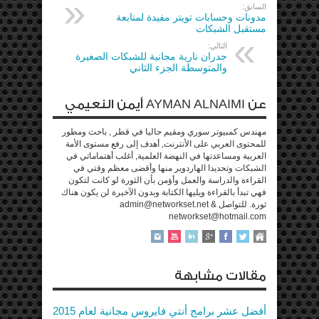
السابق:
مدونات وحسابات تويتر مفيدة لمتابعة
مستقبل الشبكات
التالي:
جدران نارية مجانية للشبكات الصغيرة
والمتوسطة الجزء الثاني
عن AYMAN ALNAIMI أيمن النعيمي
مهندس كمبيوتر سوري ومقيم حاليا في قطر , باحث ومطور
للمحتوى العربي على الأنترنت, أهدف إلى رفع مستوى الأمة
العربية ومساعدتها في النهضة العلمية, أغلب أهتماماتي في
الشبكات وتحديدا الهاردوير منها وأقضى معظم وقتي في
القراءة والدراسة والعمل وأؤمن بأن الثورة لو كانت لتكون
فهي تبدأ بالقراءة ويليها الكتابة وبدون الآخيرة لن يكون هناك
ثورة. للتواصل admin@networkset.net &
networkset@hotmail.com
مقالات مشابهة
أفضل عشر برامج أنتي فايروس مجانية لعام 2015