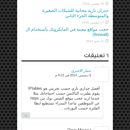
19 نوفمبر، 2015
جدران نارية مجانية للشبكات الصغيرة
والمتوسطة الجزء الثاني
17 ديسمبر، 2014
حجب مواقع معينة في المايكروتك بأستخدام ال
(firewall)
11 مايو، 2014
6 تعليقات
عمار الاغبري
6 ديسمبر، 2014 في 9:22 م
أفضل جداري ناري حسب تجربتي هو IPtables
يقوم بفلترت الباكتس حسب احتياجاتك مثلا
عندما اريد حجب موقع الفيس بوك من https
عن الموظفين ماعدا المدراء تستطيع ايظا
الفلترة حسب البورتات …
رد
Omar Moussa