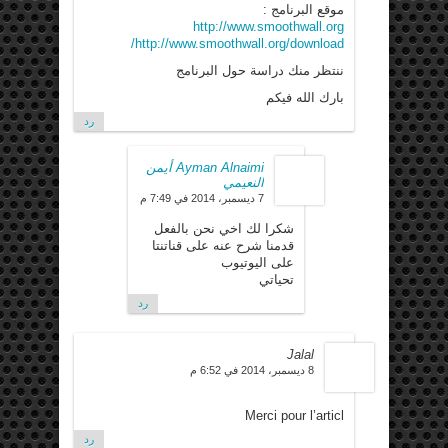
موقع البرنامج :
http://www.smoothwall.org
http://www.smoothwall.org/download/
ننتظر منك دراسة حول البرنامج
بارك الله فيكم
رد
Ayman Alnaimi أيمن
النعيمي
7 ديسمبر، 2014 في 7:49 م
شكرا لك اخي نحن بالفعل
قدمنا شرح عنه على قناتنتا
على اليوتيوب
تحياتي
رد
Jalal
8 ديسمبر، 2014 في 6:52 م
Merci pour l’articl
رد