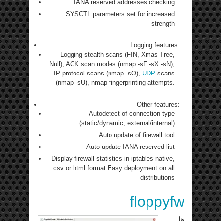
IANA reserved addresses checking
SYSCTL parameters set for increased
strength
Logging features:
Logging stealth scans (FIN, Xmas Tree,
Null), ACK scan modes (nmap -sF -sX -sN),
IP protocol scans (nmap -sO),
UDP
scans
(nmap -sU), nmap fingerprinting attempts.
Other features:
Autodetect of connection type
(static/dynamic, external/internal)
Auto update of firewall tool
Auto update IANA reserved list
Display firewall statistics in iptables native,
csv or html format Easy deployment on all
distributions
floppyfw
هل