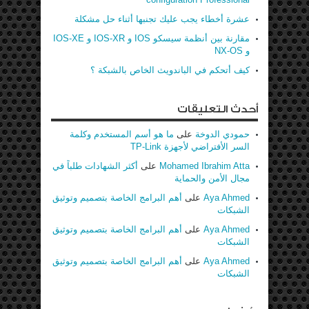
عشرة أخطاء يجب عليك تجنبها أثناء حل مشكلة
مقارنة بين أنظمة سيسكو IOS و IOS-XR و IOS-XE
و NX-OS
كيف أتحكم في الباندويث الخاص بالشبكة ؟
أحدث التعليقات
حمودي الدوخة
على
ما هو أسم المستخدم وكلمة
السر الأفتراضي لأجهزة TP-Link
Mohamed Ibrahim Atta
على
أكثر الشهادات طلباً في
مجال الأمن والحماية
Aya Ahmed
على
أهم البرامج الخاصة بتصميم وتوثيق
الشبكات
Aya Ahmed
على
أهم البرامج الخاصة بتصميم وتوثيق
الشبكات
Aya Ahmed
على
أهم البرامج الخاصة بتصميم وتوثيق
الشبكات