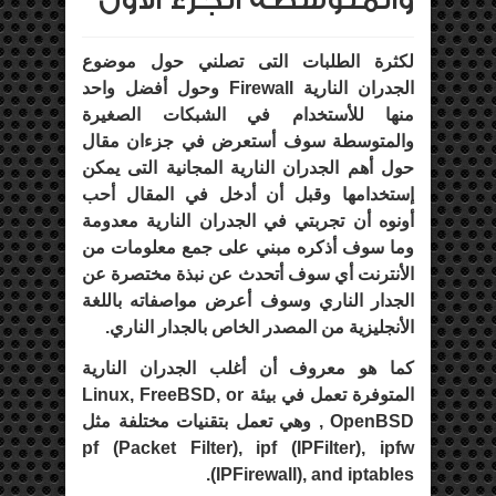
والمتوسطة الجزء الأول
لكثرة الطلبات التى تصلني حول موضوع
الجدران النارية Firewall وحول أفضل واحد
منها للأستخدام في الشبكات الصغيرة
والمتوسطة سوف أستعرض في جزءان مقال
حول أهم الجدران النارية المجانية التى يمكن
إستخدامها وقبل أن أدخل في المقال أحب
أونوه أن تجربتي في الجدران النارية معدومة
وما سوف أذكره مبني على جمع معلومات من
الأنترنت أي سوف أتحدث عن نبذة مختصرة عن
الجدار الناري وسوف أعرض مواصفاته باللغة
الأنجليزية من المصدر الخاص بالجدار الناري.
كما هو معروف أن أغلب الجدران النارية
المتوفرة تعمل في بيئة Linux, FreeBSD, or
OpenBSD , وهي تعمل بتقنيات مختلفة مثل
pf (Packet Filter), ipf (IPFilter), ipfw
(IPFirewall), and iptables.