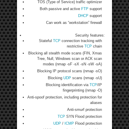
TOS (Type of Service) traffic optimizer
Both passive and active
FTP
support
DHCP
support
Can work as “workstation” firewall
Security features:
Stateful
TCP
connection tracking with
restrictive
TCP
chain
Blocking all stealth mode scans (FIN, Xmas
Tree, Null, Windows scan or ACK scan
modes (nmap -sF -sX -sN -sW -sA)
Blocking IP protocol scans (nmap -sO)
Blocking
UDP
scans (nmap -sU)
Blocking identification via
TCP
/IP
fingerprinting (nmap -O)
Anti-spoof protection, including protection for
aliases
Anti-smurf protection
TCP
SYN Flood protection
UDP
/
ICMP
Flood protection