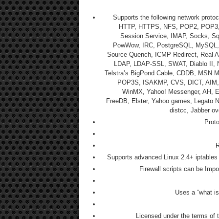
Supports the following network proto
HTTP, HTTPS, NFS, POP2, POP3,
Session Service, IMAP, Socks, S
PowWow, IRC, PostgreSQL, MySQL, 
Source Quench, ICMP Redirect, Real Aud
LDAP, LDAP-SSL, SWAT, Diablo II, N
Telstra’s BigPond Cable, CDDB, MSN Me
POP3S, ISAKMP, CVS, DICT, AIM, Fa
WinMX, Yahoo! Messenger, AH, ES
FreeDB, Elster, Yahoo games, Legato Ne
distcc, Jabber o
Proto
R
Supports advanced Linux 2.4+ iptables f
Firewall scripts can be Imp
Uses a “what is 
Licensed under the terms of 