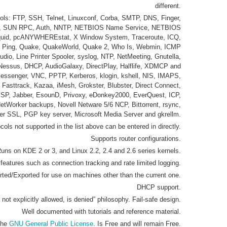
different.
cols: FTP, SSH, Telnet, Linuxconf, Corba, SMTP, DNS, Finger,
 SUN RPC, Auth, NNTP, NETBIOS Name Service, NETBIOS
quid, pcANYWHEREstat, X Window System, Traceroute, ICQ,
Ping, Quake, QuakeWorld, Quake 2, Who Is, Webmin, ICMP
io, Line Printer Spooler, syslog, NTP, NetMeeting, Gnutella,
essus, DHCP, AudioGalaxy, DirectPlay, Halflife, XDMCP and
ssenger, VNC, PPTP, Kerberos, klogin, kshell, NIS, IMAPS,
sttrack, Kazaa, iMesh, Grokster, Blubster, Direct Connect,
P, Jabber, EsounD, Privoxy, eDonkey2000, EverQuest, ICP,
tWorker backups, Novell Netware 5/6 NCP, Bittorrent, rsync,
ver SSL, PGP key server, Microsoft Media Server and gkrellm.
cols not supported in the list above can be entered in directly.
Supports router configurations.
uns on KDE 2 or 3, and Linux 2.2, 2.4 and 2.6 series kernels.
eatures such as connection tracking and rate limited logging.
orted/Exported for use on machines other than the current one.
DHCP support.
not explicitly allowed, is denied” philosophy. Fail-safe design.
Well documented with tutorials and reference material.
the
GNU General Public License
. Is Free and will remain Free.