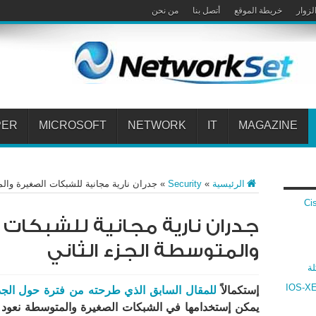
لزوار
خريطة الموقع
أتصل بنا
من نحن
PER
MICROSOFT
NETWORK
IT
MAGAZINE
الرئيسية
»
Security
»
جدران نارية مجانية للشبكات الصغيرة وال
 Cisco VPN
جدران نارية مجانية للشبكات 
والمتوسطة الجزء الثاني
لة
ارنة بين أنظمة سيسكو IOS و IOS-XR و IOS-XE
إستكمالاً
للمقال السابق الذي طرحته من فترة حول الجدران المج
يمكن إستخدامها في الشبكات الصغيرة والمتوسطة نعود ال