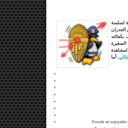
ة لسلسة
 الجدران
 بكفائته
الصغيرة
 ربطه على مودم أو ADSL أو Leased Line لمشاهدة
تالي
, أما
Provide an enjoyable 