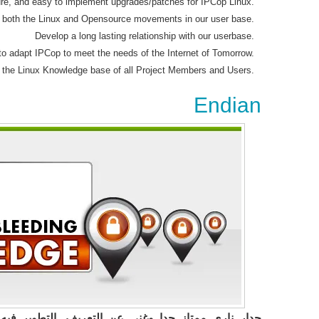
ure, and easy to implement upgrades/patches for IPCop Linux.
r both the Linux and Opensource movements in our user base.
Develop a long lasting relationship with our userbase.
 to adapt IPCop to meet the needs of the Internet of Tomorrow.
 the Linux Knowledge base of all Project Members and Users.
Endian
جدار ناري ممتاز جدا وغني عن التعريف, التطوير فيه دا