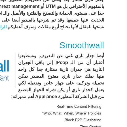
الحديث عنها جميعها وقد تم شرحها بالفيديو أيضا على
نسخها للمقال لأنها تحتاج أربع مقالات وسوف أعطيكم
الرا
Smoothwall
أيضا جدار ناري غني عن التعريف, وتسطيعوا
أعتبار أن من الـ IPcop إلى باقي الجدران
النارية هي جدران نارية ممتازة جدا كل واحد
منها يملك جدار ناري مفتوح المصدر يمكن
تحميله وتركيبه على جهاز خاص وتفعيله لكي
يعمل كجدار ناري أو يكن شراء الجهاز المصنع
من قبل الشركة المطورة Appliance أهم مميزاته:
Real-Time Content Filtering
“Who, What, When, Where” Policies
Block P2P Filesharing
Time Quotas