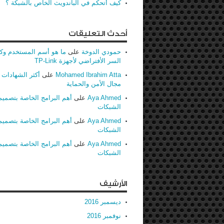
كيف أتحكم في الباندويث الخاص بالشبكة ؟
أحدث التعليقات
حمودي الدوخة
على
ما هو أسم المستخدم وك
السر الأفتراضي لأجهزة TP-Link
Mohamed Ibrahim Atta
على
أكثر الشهادات ط
مجال الأمن والحماية
Aya Ahmed
على
أهم البرامج الخاصة بتصميم
الشبكات
Aya Ahmed
على
أهم البرامج الخاصة بتصميم
الشبكات
Aya Ahmed
على
أهم البرامج الخاصة بتصميم
الشبكات
الأرشيف
ديسمبر 2016
نوفمبر 2016