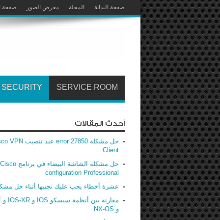
صفحة البداية
المجلة
معرض الصور
صفحة ا
SECURITY
SERVICE ROOM
أحدث المقالات
حل مشكلة error 27850 عند تنصيب
Client
حل مشكلة الشاشة البيضاء في برنامج Cisco
configuration Professional
عشرة أخطاء يجب عليك تجنبها أثناء حل مشك
مق
و NX-OS