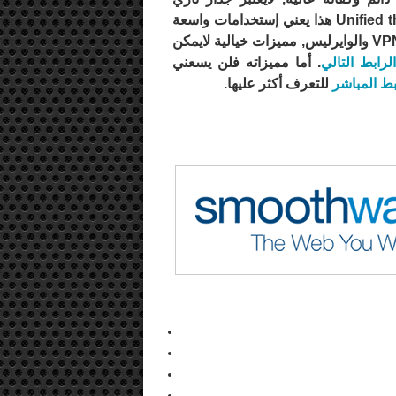
بالمفهوم الأحترافي بل هو UTM أو Unified threat management هذا يعني إستخدامات واسعة
جدا على مستوى الحماية والتصفح والفلترة والأيميل والـ VPN والوايرليس, مميزات خيالية لايمكن
الرابط التالي
. أما مميزاته فلن يسعني
بط المباشر
للتعرف أكثر عليها.